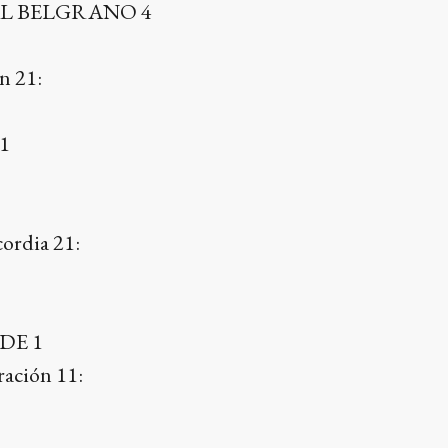
L BELGRANO 4
1
n 21:
1
ordia 21:
DE 1
ación 11: