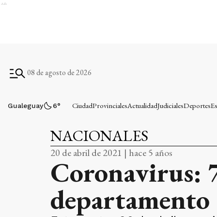
Ads
08 de agosto de 2026
Ciudad
Provinciales
Actualidad
Judiciales
Deportes
Es
Gualeguay
6
°
NACIONALES
20 de abril de 2021 | hace 5 años
Coronavirus: 7
departamento