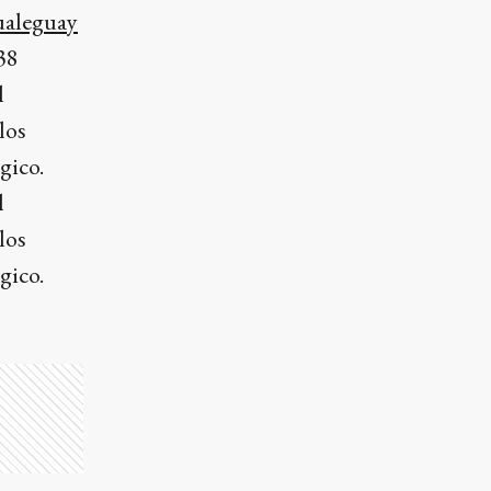
aleguay
38
l
los
gico.
l
los
gico.