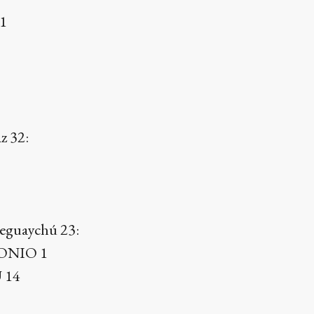
1
z 32:
eguaychú 23:
ONIO 1
 14