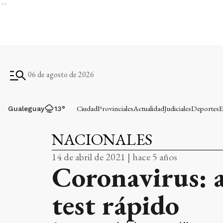
Ads
06 de agosto de 2026
Ciudad
Provinciales
Actualidad
Judiciales
Deportes
E
Gualeguay
13
°
NACIONALES
14 de abril de 2021 | hace 5 años
Coronavirus: a
test rápido