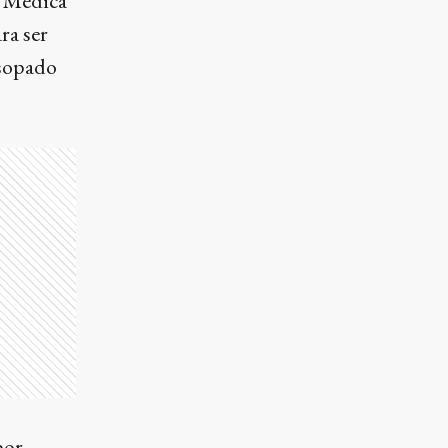
a Médica
ara ser
isopado
por