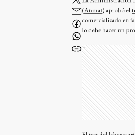
La Administración 
(
Anmat
) aprobó el
t
comercializado en fa
lo debe hacer un pro
Ads
El test del labora