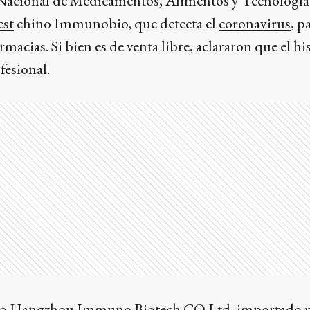
Nacional de Medicamentos, Alimentos y Tecnologí
est
chino Immunobio, que detecta el
coronavirus
, p
rmacias. Si bien es de venta libre, aclararon que el h
fesional.
torio Hangzhou Immuno Biotech CO Ltd, importado 