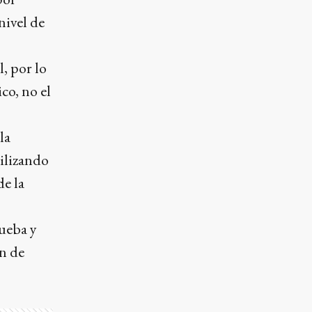
nivel de
, por lo
co, no el
la
ilizando
de la
ueba y
ón de