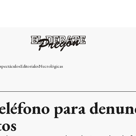
spectáculos
Editoriales
Necrológicas
eléfono para denunc
tos