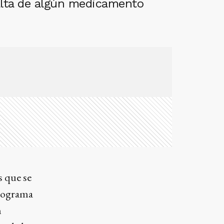
falta de algún medicamento
s que se
programa
n