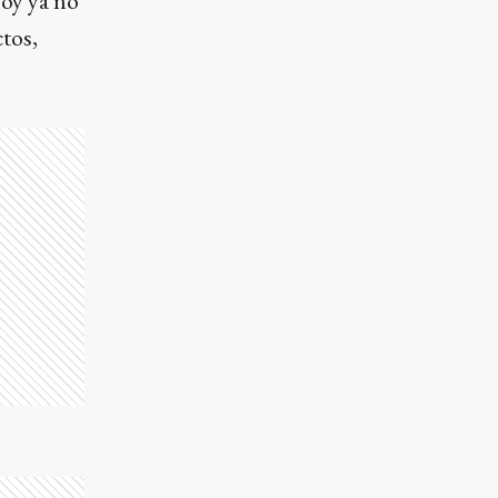
hoy ya no
tos,