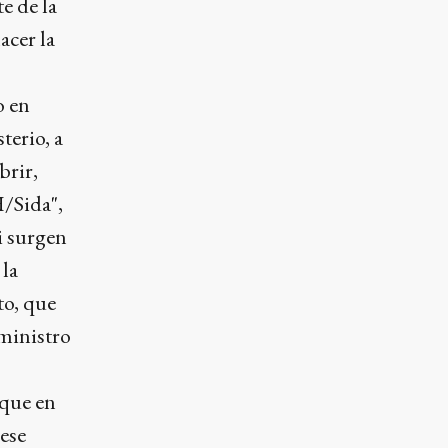
e de la
acer la
o
o en
terio, a
brir,
H/Sida",
i surgen
 la
to, que
eministro
rque en
ese