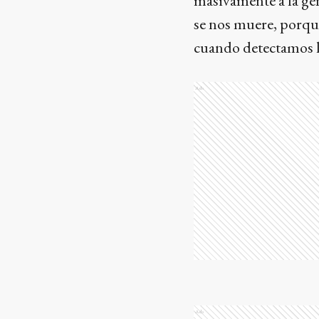
masivamente a la gen
se nos muere, porque
cuando detectamos la
Ads
Ads