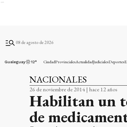
Ads
08 de agosto de 2026
Ciudad
Provinciales
Actualidad
Judiciales
Deportes
E
Gualeguay
12
°
NACIONALES
26 de noviembre de 2014 | hace 12 años
Habilitan un t
de medicamen