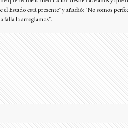
te que recibe la medicación desde hace años y que 
 el Estado está presente" y añadió: "No somos perfec
 falla la arreglamos".