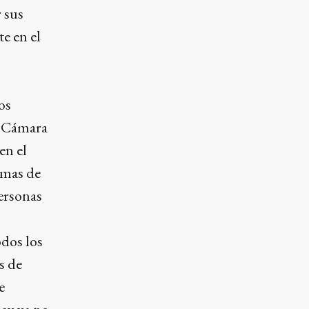
 sus
e en el
os
a Cámara
en el
emas de
personas
odos los
s de
e