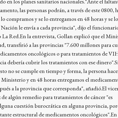
 en los planes sanitarios nacionales."Ante el faltant
mento, las personas podrán, a través de este 0800, h
 lo compramos y se lo entregamos en 48 horas y se l
Nación le envía a cada provincia", dijo el funcionari
 La Red.En la entrevista, Gollan explicó que el Minis
ud, transfirió a las provincias "7.600 millones para cu
medicamentos oncológicos o para tratamientos de VI
cia debería cubrir los tratamientos con ese dinero".S
sto no se cumple en tiempo y forma, la persona hace
 Ministerio y en 48 horas entregamos el medicamen
spués a la provincia que corresponda", añadió.El vic
ez de algún remedio para tratamientos de cáncer "es
alguna cuestión burocrática en alguna provincia, po
ltante estructural de medicamentos oncológicos".En 