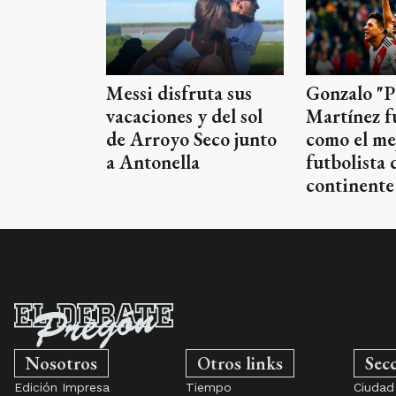
Messi disfruta sus
Gonzalo "P
vacaciones y del sol
Martínez f
de Arroyo Seco junto
como el me
a Antonella
futbolista 
continente
Nosotros
Otros links
Sec
Edición Impresa
Tiempo
Ciudad