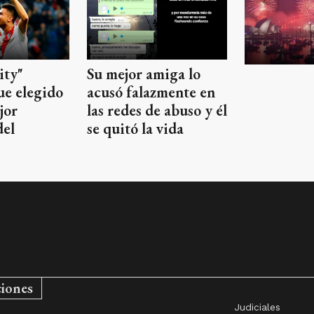
ity"
Su mejor amiga lo
ue elegido
acusó falazmente en
jor
las redes de abuso y él
del
se quitó la vida
ciones
Judiciales