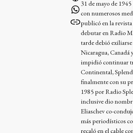
31 de mayo de 1945 e
con numerosos medios
publicó en la revist
debutar en Radio Mu
tarde debió exiliars
Nicaragua, Canadá y 
impidió continuar t
Continental, Splendi
finalmente con su p
1985 por Radio Sple
inclusive dio nombre
Eliaschev co-conduj
más periodísticos c
recaló en el cable c