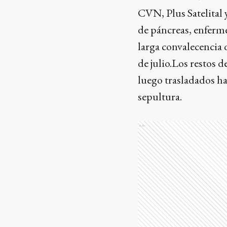
CVN, Plus Satelital 
de páncreas, enferm
larga convalecencia q
de julio.Los restos d
luego trasladados ha
sepultura.
Ads