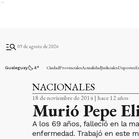
Ads
09 de agosto de 2026
Ciudad
Provinciales
Actualidad
Judiciales
Deportes
E
Gualeguay
4
°
NACIONALES
18 de noviembre de 2014 | hace 12 años
Murió Pepe El
A los 69 años, falleció en la 
enfermedad. Trabajó en este me