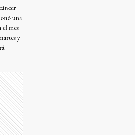
 cáncer
sionó una
n el mes
 martes y
rá