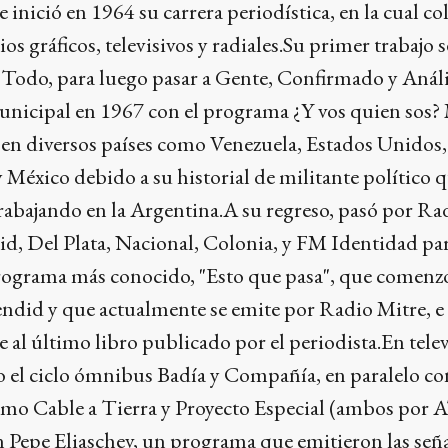
 inició en 1964 su carrera periodística, en la cual c
 gráficos, televisivos y radiales.Su primer trabajo s
a Todo, para luego pasar a Gente, Confirmado y Análi
nicipal en 1967 con el programa ¿Y vos quien sos?
e en diversos países como Venezuela, Estados Unidos,
México debido a su historial de militante político q
rabajando en la Argentina.A su regreso, pasó por Ra
d, Del Plata, Nacional, Colonia, y FM Identidad par
rograma más conocido, "Esto que pasa", que comenz
ndid y que actualmente se emite por Radio Mitre, e
 al último libro publicado por el periodista.En telev
o el ciclo ómnibus Badía y Compañía, en paralelo co
omo Cable a Tierra y Proyecto Especial (ambos por 
on Pepe Eliaschev, un programa que emitieron las señ