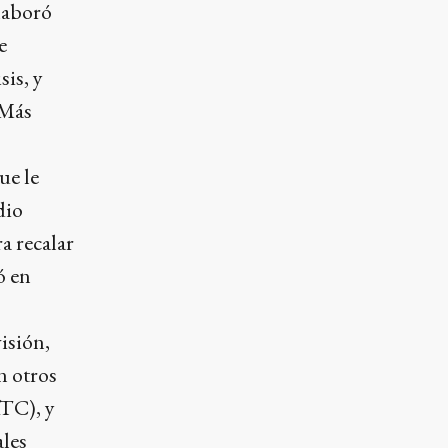
olaboró
e
sis, y
 Más
ue le
dio
a recalar
ó en
isión,
n otros
ATC), y
ales