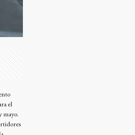
ento
ra el
y mayo.
urtidores
la