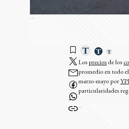
Ads
Los
precios
de los
c
promedio en todo el 
marzo-mayo por
YP
particularidades reg
Ads