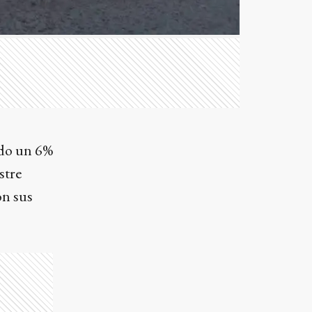
ado un 6%
stre
on sus