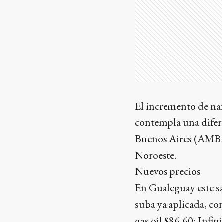
El incremento de naf
contempla una difer
Buenos Aires (AMBA) 
Noroeste.
Nuevos precios
En Gualeguay este s
suba ya aplicada, con
gas oil $86,60; Infin