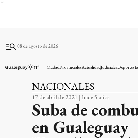
Ads
08 de agosto de 2026
Ciudad
Provinciales
Actualidad
Judiciales
Deportes
E
Gualeguay
11
°
NACIONALES
17 de abril de 2021 | hace 5 años
Suba de combust
en Gualeguay