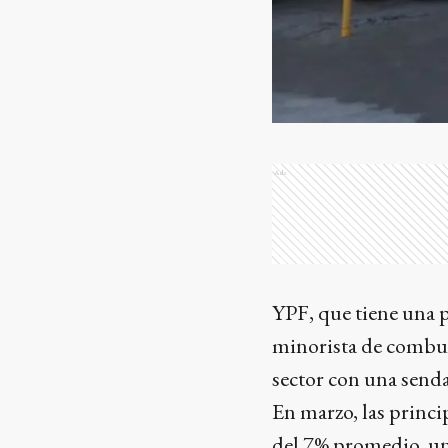
Ads
YPF, que tiene una 
minorista de combust
sector con una senda
En marzo, las princi
del 7% promedio, un