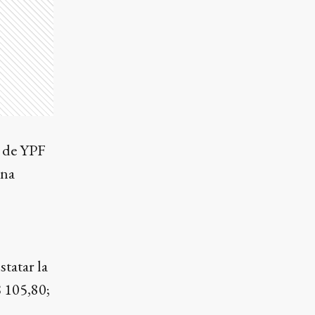
o de YPF
ana
tatar la
$ 105,80;