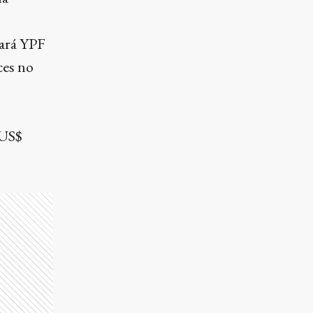
tará YPF
ces no
 US$