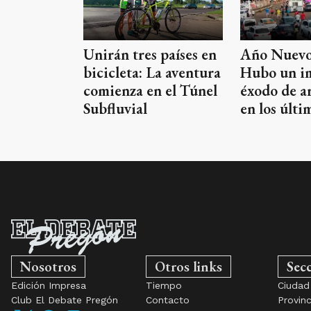
Unirán tres países en
Año Nuevo 
bicicleta: La aventura
Hubo un i
comienza en el Túnel
éxodo de a
Subfluvial
en los últi
Nosotros
Otros links
Sec
Edición Impresa
Tiempo
Ciudad
Club El Debate Pregón
Contacto
Provinc