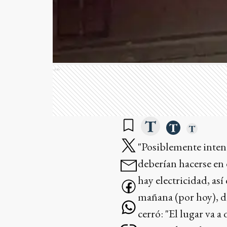
Ads
"Posiblemente inten
deberían hacerse en 
hay electricidad, as
mañana (por hoy), deb
cerró: "El lugar va 