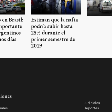
en Brasil:
Estiman que la nafta
mportante
podría subir hasta
rgentinos
25% durante el
mos días
primer semestre de
2019
ciones
Judiciales
iales
Deportes