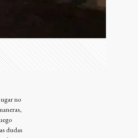
lugar no
 maneras,
luego
las dudas