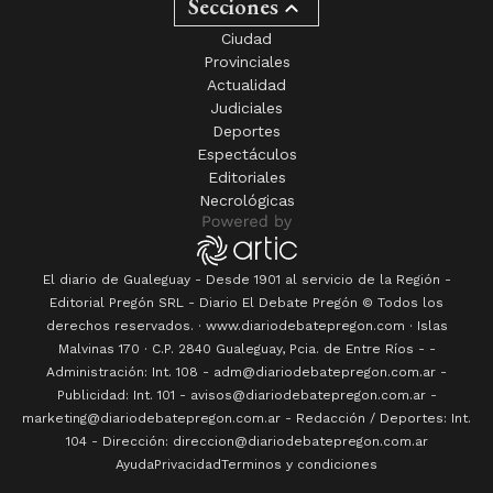
Secciones
Ciudad
Provinciales
Actualidad
Judiciales
Deportes
Espectáculos
Editoriales
Necrológicas
El diario de Gualeguay - Desde 1901 al servicio de la Región -
Editorial Pregón SRL
- Diario
El Debate Pregón
© Todos los
derechos reservados. · www.
diariodebatepregon.com
·
Islas
Malvinas 170
· C.P.
2840
Gualeguay
, Pcia. de
Entre Ríos
-
-
Administración: Int. 108 - adm@diariodebatepregon.com.ar -
Publicidad: Int. 101 - avisos@diariodebatepregon.com.ar -
marketing@diariodebatepregon.com.ar - Redacción / Deportes: Int.
104 - Dirección: direccion@diariodebatepregon.com.ar
Ayuda
Privacidad
Terminos y condiciones