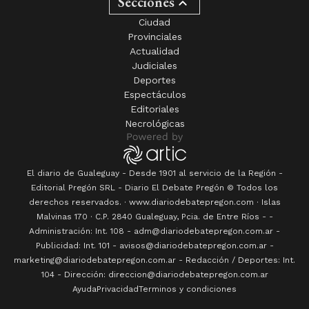
Secciones
Ciudad
Provinciales
Actualidad
Judiciales
Deportes
Espectáculos
Editoriales
Necrológicas
El diario de Gualeguay - Desde 1901 al servicio de la Región -
Editorial Pregón SRL
- Diario
El Debate Pregón
© Todos los
derechos reservados. · www.
diariodebatepregon.com
·
Islas
Malvinas 170
· C.P.
2840
Gualeguay
, Pcia. de
Entre Ríos
-
-
Administración: Int. 108 - adm@diariodebatepregon.com.ar -
Publicidad: Int. 101 - avisos@diariodebatepregon.com.ar -
marketing@diariodebatepregon.com.ar - Redacción / Deportes: Int.
104 - Dirección: direccion@diariodebatepregon.com.ar
Ayuda
Privacidad
Terminos y condiciones