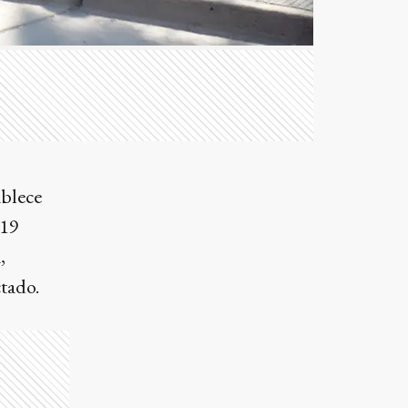
ablece
-19
,
ctado.