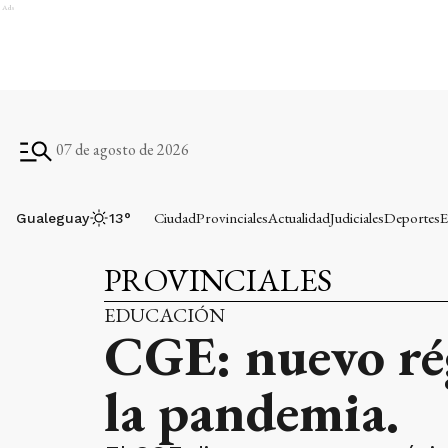
Ads
07 de agosto de 2026
Ciudad
Provinciales
Actualidad
Judiciales
Deportes
E
Gualeguay
13
°
PROVINCIALES
EDUCACIÓN
CGE: nuevo rég
la pandemia.