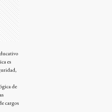
educativo
ica es
uridad,
ógica de
as
de cargos