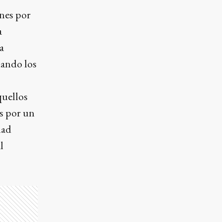
ones por
a
a
dando los
quellos
s por un
dad
l