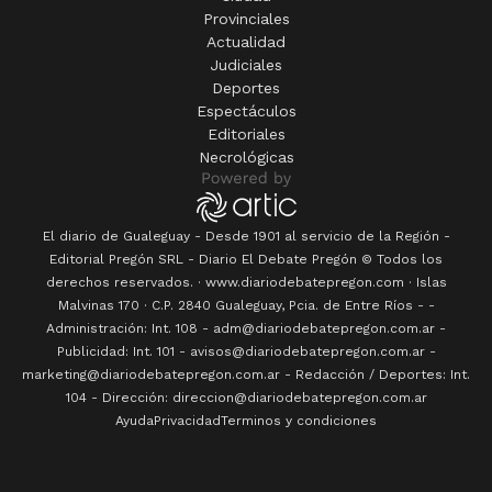
Provinciales
Actualidad
Judiciales
Deportes
Espectáculos
Editoriales
Necrológicas
El diario de Gualeguay - Desde 1901 al servicio de la Región -
Editorial Pregón SRL
- Diario
El Debate Pregón
© Todos los
derechos reservados. · www.
diariodebatepregon.com
·
Islas
Malvinas 170
· C.P.
2840
Gualeguay
, Pcia. de
Entre Ríos
-
-
Administración: Int. 108 - adm@diariodebatepregon.com.ar -
Publicidad: Int. 101 - avisos@diariodebatepregon.com.ar -
marketing@diariodebatepregon.com.ar - Redacción / Deportes: Int.
104 - Dirección: direccion@diariodebatepregon.com.ar
Ayuda
Privacidad
Terminos y condiciones