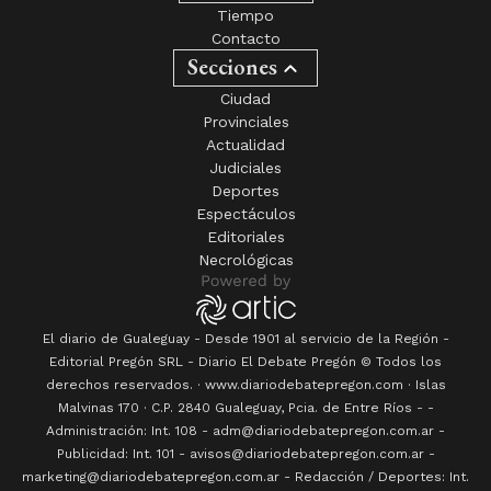
Tiempo
Contacto
Secciones
Ciudad
Provinciales
Actualidad
Judiciales
Deportes
Espectáculos
Editoriales
Necrológicas
El diario de Gualeguay - Desde 1901 al servicio de la Región -
Editorial Pregón SRL
- Diario
El Debate Pregón
© Todos los
derechos reservados. · www.
diariodebatepregon.com
·
Islas
Malvinas 170
· C.P.
2840
Gualeguay
, Pcia. de
Entre Ríos
-
-
Administración: Int. 108 - adm@diariodebatepregon.com.ar -
Publicidad: Int. 101 - avisos@diariodebatepregon.com.ar -
marketing@diariodebatepregon.com.ar - Redacción / Deportes: Int.