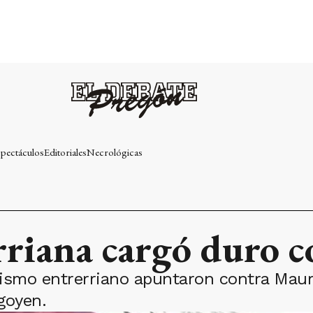
pectáculos
Editoriales
Necrológicas
riana cargó duro c
alismo entrerriano apuntaron contra Maur
igoyen.