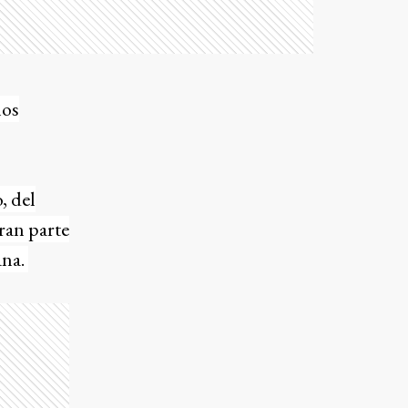
los
, del
ran parte
ana.