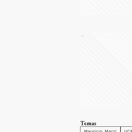
Ads
Temas
Mauricio Macri
UC