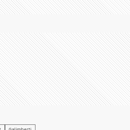
R
Galimberti