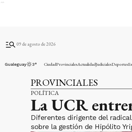
Ads
09 de agosto de 2026
Ciudad
Provinciales
Actualidad
Judiciales
Deportes
Es
Gualeguay
3
°
PROVINCIALES
POLÍTICA
La UCR entrer
Diferentes dirigente del radic
sobre la gestión de Hipólito Yr