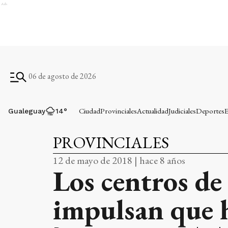
Ads
06 de agosto de 2026
Ciudad
Provinciales
Actualidad
Judiciales
Deportes
E
Gualeguay
14
°
PROVINCIALES
12 de mayo de 2018 | hace 8 años
Los centros de
impulsan que h