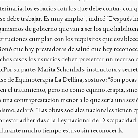
terinaria, los espacios con los que debe contar, con 
e debe trabajar. Es muy amplio", indicó."Después h
rganismos de gobierno que van a ser los que habiliten
stituciones cumplan con los requisitos que establece l
ionó que hay prestadoras de salud que hoy reconoce
chos casos los usuarios deben presentar un recurso 
.Por su parte, Marita Schonhals, instructora y secreta
e de Equinoterapia La Delfina, sostuvo: "Son pocas 
cen el tratamiento, pero no como equinoterapia, sin
n una contraprestación menor a lo que sería una sesi
smo, aclaró: "Las obras sociales nacionales tienen 
r estar adheridas a la Ley nacional de Discapacidad.
e durante mucho tiempo estuvo sin reconocer la