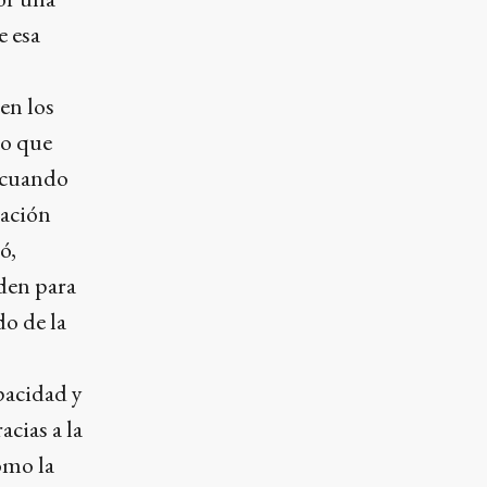
e esa
en los
lo que
y cuando
cación
ó,
den para
o de la
pacidad y
cias a la
omo la