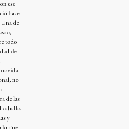
con ese
ició hace
. Una de
sso, :
re todo
idad de
n
 movida.
onal, no
n
a de las
l caballo,
as y
o lo que