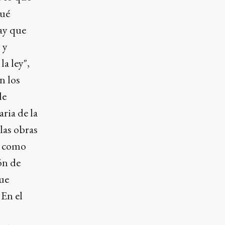
qué
ay que
 y
a ley",
n los
de
ria de la
las obras
o como
ón de
que
 En el