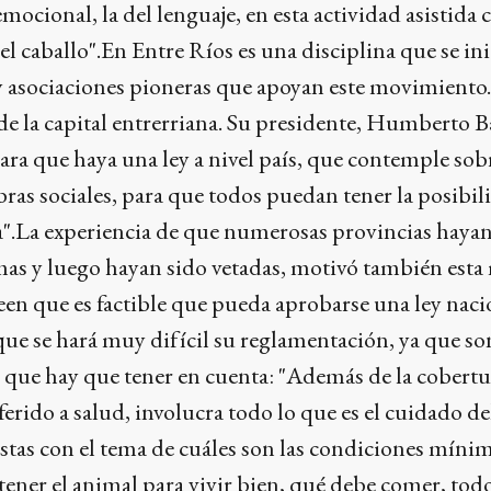
 emocional, la del lenguaje, en esta actividad asistida 
el caballo".En Entre Ríos es una disciplina que se in
y asociaciones pioneras que apoyan este movimiento
 de la capital entrerriana. Su presidente, Humberto Ba
para que haya una ley a nivel país, que contemple sob
obras sociales, para que todos puedan tener la posibil
ia".La experiencia de que numerosas provincias haya
s y luego hayan sido vetadas, motivó también esta
een que es factible que pueda aprobarse una ley naci
ue se hará muy difícil su reglamentación, ya que so
que hay que tener en cuenta: "Además de la cobertur
eferido a salud, involucra todo lo que es el cuidado de
istas con el tema de cuáles son las condiciones mínim
tener el animal para vivir bien, qué debe comer, tod