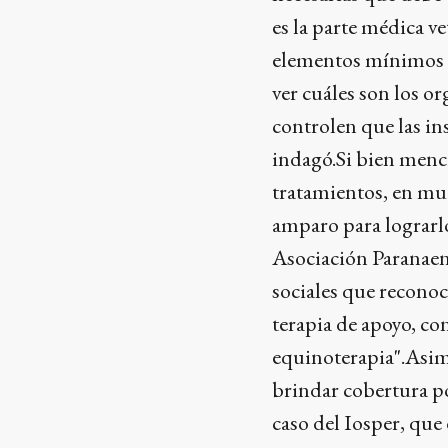
es la parte médica ve
elementos mínimos s
ver cuáles son los o
controlen que las in
indagó.Si bien menc
tratamientos, en mu
amparo para lograrlo
Asociación Paranaens
sociales que recono
terapia de apoyo, co
equinoterapia".Asimi
brindar cobertura po
caso del Iosper, qu