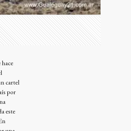
e hace
l
n cartel
aís por
ena
a este
"En
or una