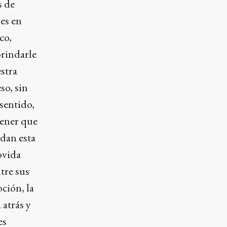
s de
es en
co,
brindarle
stra
so, sin
sentido,
 tener que
dan esta
ovida
tre sus
oción, la
 atrás y
es