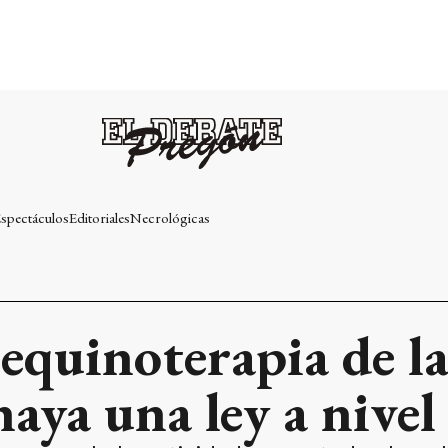
spectáculos
Editoriales
Necrológicas
 equinoterapia de l
aya una ley a nivel