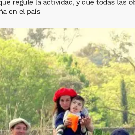
ue regule la actividad, y que todas las o
a en el país