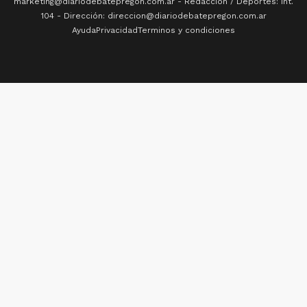
marketing@diariodebatepregon.com.ar - Redacción / Deportes: Int.
104 - Dirección: direccion@diariodebatepregon.com.ar
Ayuda
Privacidad
Terminos y condiciones