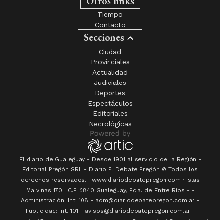
Otros links
Tiempo
Contacto
Secciones
Ciudad
Provinciales
Actualidad
Judiciales
Deportes
Espectáculos
Editoriales
Necrológicas
El diario de Gualeguay - Desde 1901 al servicio de la Región -
Editorial Pregón SRL
- Diario
El Debate Pregón
© Todos los
derechos reservados. · www.
diariodebatepregon.com
·
Islas
Malvinas 170
· C.P.
2840
Gualeguay
, Pcia. de
Entre Ríos
-
-
Administración: Int. 108 - adm@diariodebatepregon.com.ar -
Publicidad: Int. 101 - avisos@diariodebatepregon.com.ar -