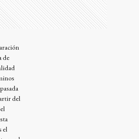
paración
a de
alidad
aminos
a pasada
rtir del
el
esta
 el