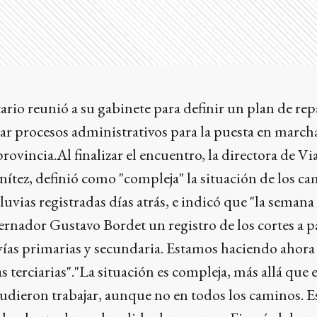
ario reunió a su gabinete para definir un plan de re
lerar procesos administrativos para la puesta en march
provincia.Al finalizar el encuentro, la directora de Vi
enítez, definió como "compleja" la situación de los c
 lluvias registradas días atrás, e indicó que "la seman
bernador Gustavo Bordet un registro de los cortes a pa
vías primarias y secundaria. Estamos haciendo ahora 
 terciarias"."La situación es compleja, más allá que 
udieron trabajar, aunque no en todos los caminos. Es