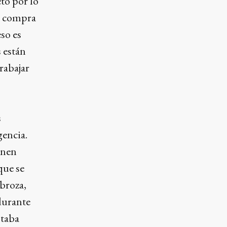
to por lo
la compra
so es
s están
rabajar
s
gencia.
enen
que se
 broza,
durante
staba