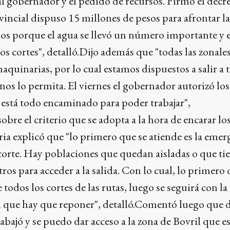
 gobernador y el pedido de recursos. Firmó el decre
vincial dispuso 15 millones de pesos para afrontar 
años porque el agua se llevó un número importante y e
los cortes", detalló.Dijo además que "todas las zonale
quinarias, por lo cual estamos dispuestos a salir a t
nos lo permita. El viernes el gobernador autorizó los
l está todo encaminado para poder trabajar",
obre el criterio que se adopta a la hora de encarar lo
ria explicó que "lo primero que se atiende es la emer
corte. Hay poblaciones que quedan aisladas o que ti
s para acceder a la salida. Con lo cual, lo primero 
todos los cortes de las rutas, luego se seguirá con la
al que hay que reponer", detalló.Comentó luego que 
rabajó y se puedo dar acceso a la zona de Bovril que e