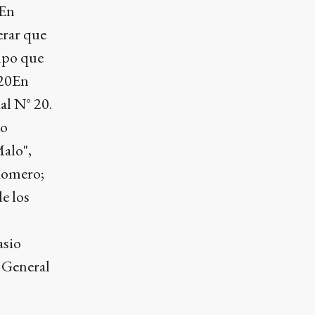
 En
erar que
empo que
 20En
ial N° 20.
ho
Malo",
 Romero;
e los
asio
r General