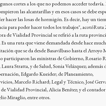
lgunos cortes a los que no podemos acceder todavía.
ompieron las alcantarillas y en esos casos se debe esp
der hacer las losas de hormigón. Es decir, hay un ti
cia para poder hacer todos los trabajos", acotóRuta
ora de Vialidad Provincial se refirió a la ruta provinc
to. Es una ruta que viene demandada desde hace muc
tación que se da desde Basavilbaso hasta el Arroyo 
ro participaron las ministras de Gobierno, Rosario
, Laura Stratta, y de Salud, Sonia Velázquez; además d
obernación, Edgardo Kueider; de Planeamiento,
rvicios, Marcelo Richard; Legal y Técnico, José Gerv
 de Vialidad Provincial, Alicia Benítez; y el contado
lio Miraglio, entre otros.