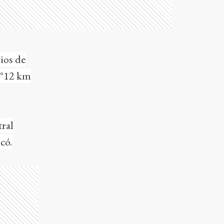
ios de
 N°12 km
tral
có.