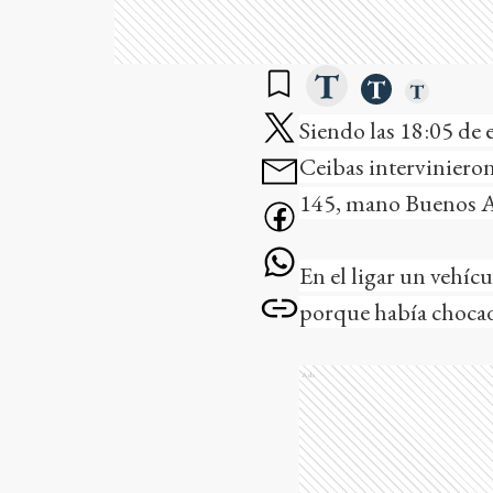
Siendo las 18:05 de
Ceibas intervinieron
145, mano Buenos Ai
En el ligar un vehíc
porque había chocado
Ads