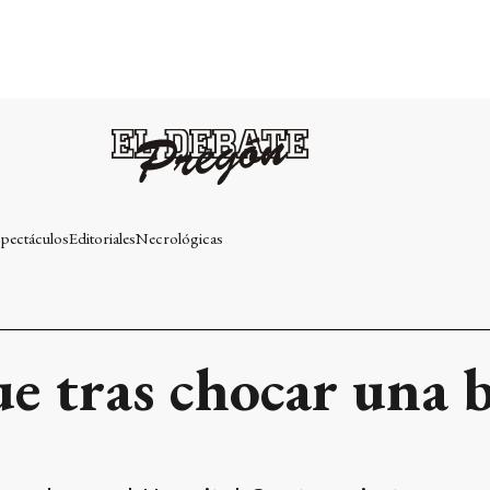
pectáculos
Editoriales
Necrológicas
e tras chocar una 