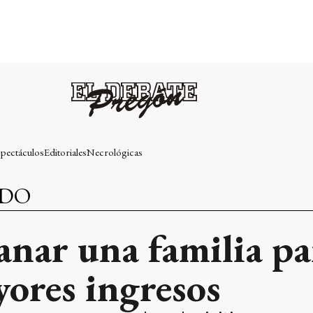
pectáculos
Editoriales
Necrológicas
NDO
nar una familia pa
ores ingresos