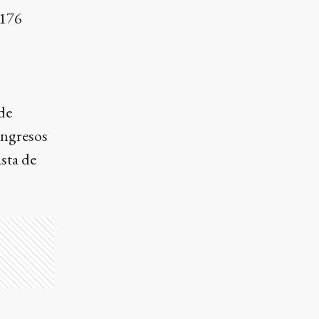
.176
de
ingresos
asta de