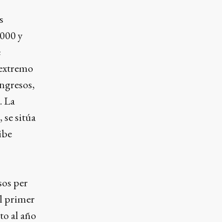
s
.000 y
e
 extremo
ingresos,
. La
 se sitúa
ibe
sos per
el primer
to al año