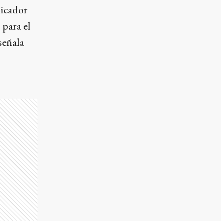
dicador
 para el
señala