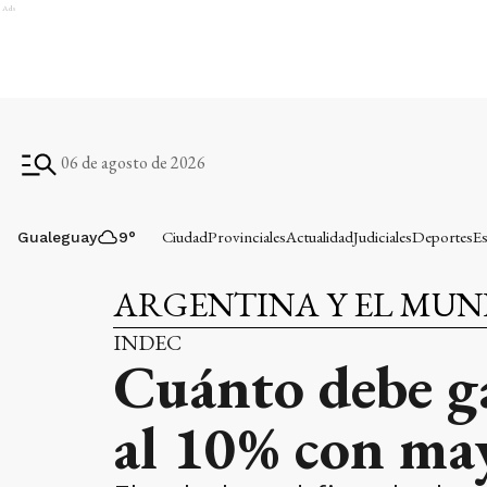
Ads
06 de agosto de 2026
Ciudad
Provinciales
Actualidad
Judiciales
Deportes
Es
Gualeguay
9
°
ARGENTINA Y EL MU
INDEC
Cuánto debe ga
al 10% con may