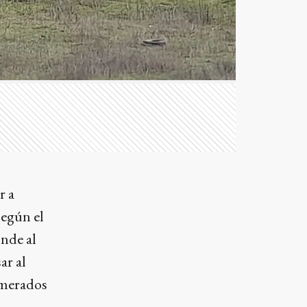
r a
según el
onde al
ar al
lomerados