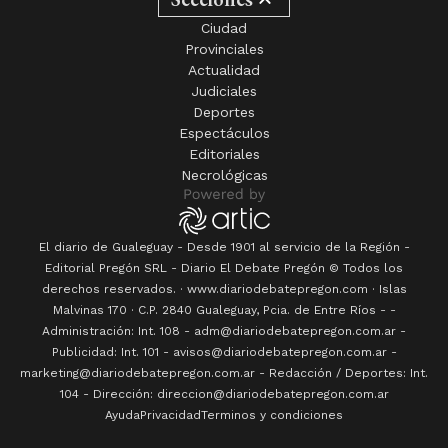
Ciudad
Provinciales
Actualidad
Judiciales
Deportes
Espectáculos
Editoriales
Necrológicas
El diario de Gualeguay - Desde 1901 al servicio de la Región -
Editorial Pregón SRL
- Diario
El Debate Pregón
© Todos los
derechos reservados. · www.
diariodebatepregon.com
·
Islas
Malvinas 170
· C.P.
2840
Gualeguay
, Pcia. de
Entre Ríos
-
-
Administración: Int. 108 - adm@diariodebatepregon.com.ar -
Publicidad: Int. 101 - avisos@diariodebatepregon.com.ar -
marketing@diariodebatepregon.com.ar - Redacción / Deportes: Int.
104 - Dirección: direccion@diariodebatepregon.com.ar
Ayuda
Privacidad
Terminos y condiciones