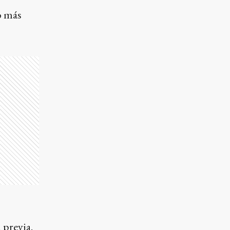
o más
 previa.