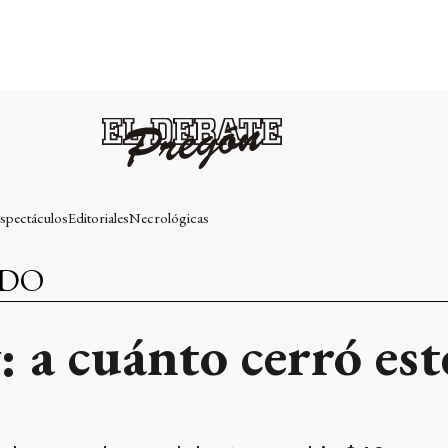
spectáculos
Editoriales
Necrológicas
NDO
: a cuánto cerró est