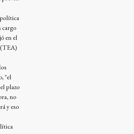
política
a cargo
jó en el
l (TEA)
los
, "el
el plazo
ora, no
rá y eso
lítica