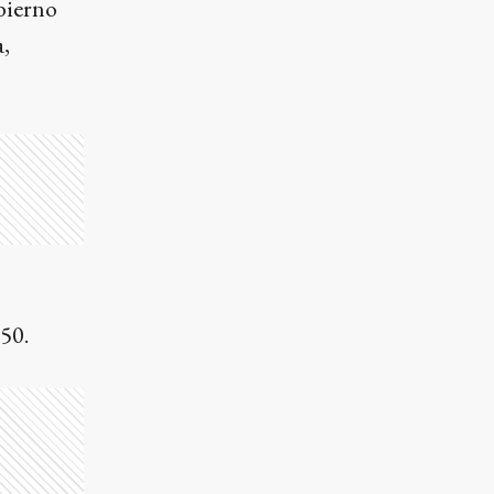
obierno
a,
,50.