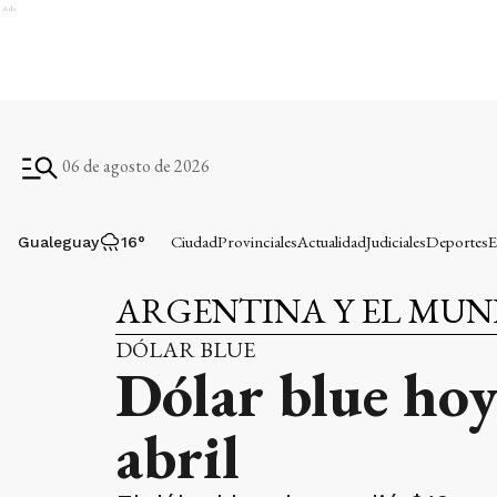
Ads
06 de agosto de 2026
Ciudad
Provinciales
Actualidad
Judiciales
Deportes
E
Gualeguay
16
°
ARGENTINA Y EL MU
DÓLAR BLUE
Dólar blue hoy
abril