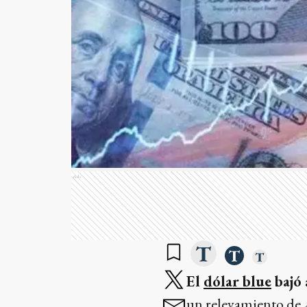
Ads
El
dólar blue
bajó 
un relevamiento de