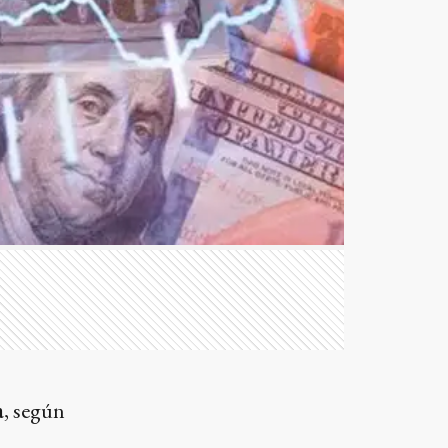
a
, según