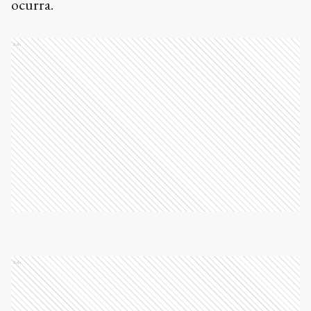
ocurra.
Ads
Ads