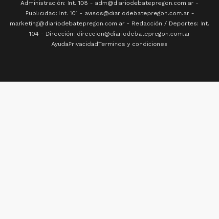
Administración: Int. 108 - adm@diariodebatepregon.com.ar -
Publicidad: Int. 101 - avisos@diariodebatepregon.com.ar -
marketing@diariodebatepregon.com.ar - Redacción / Deportes: Int.
104 - Dirección: direccion@diariodebatepregon.com.ar
Ayuda
Privacidad
Terminos y condiciones
Dice que subió a OVNI y tuvo contacto con extraterrestres: Se llevaron 