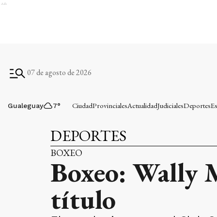
Ads
07 de agosto de 2026
Ciudad
Provinciales
Actualidad
Judiciales
Deportes
Es
Gualeguay
7
°
DEPORTES
BOXEO
Boxeo: Wally 
título