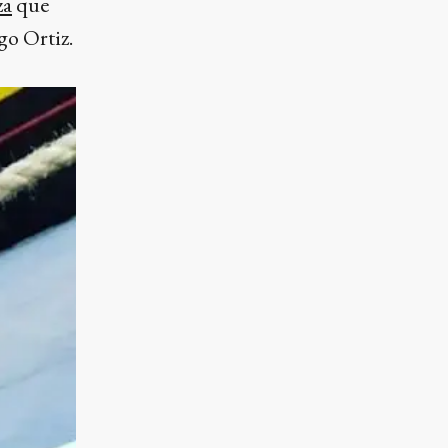
za
que
go Ortiz.