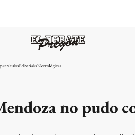
pectáculos
Editoriales
Necrológicas
Mendoza no pudo co