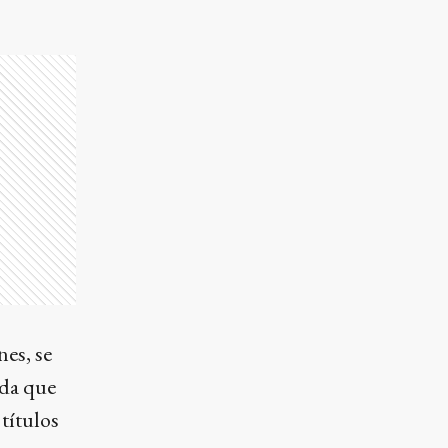
es, se
ada que
títulos