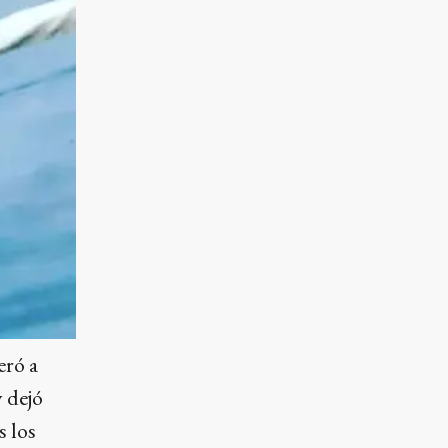
eró a
 dejó
s los