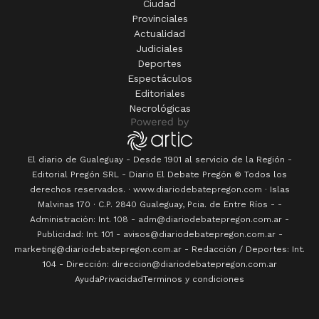
Ciudad
Provinciales
Actualidad
Judiciales
Deportes
Espectáculos
Editoriales
Necrológicas
El diario de Gualeguay - Desde 1901 al servicio de la Región -
Editorial Pregón SRL
- Diario
El Debate Pregón
© Todos los
derechos reservados. · www.
diariodebatepregon.com
·
Islas
Malvinas 170
· C.P.
2840
Gualeguay
, Pcia. de
Entre Ríos
-
-
Administración: Int. 108 - adm@diariodebatepregon.com.ar -
Publicidad: Int. 101 - avisos@diariodebatepregon.com.ar -
marketing@diariodebatepregon.com.ar - Redacción / Deportes: Int.
104 - Dirección: direccion@diariodebatepregon.com.ar
Ayuda
Privacidad
Terminos y condiciones