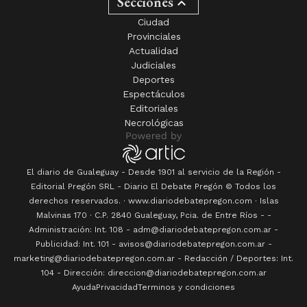
Secciones
Ciudad
Provinciales
Actualidad
Judiciales
Deportes
Espectáculos
Editoriales
Necrológicas
El diario de Gualeguay - Desde 1901 al servicio de la Región -
Editorial Pregón SRL
- Diario
El Debate Pregón
© Todos los
derechos reservados. · www.
diariodebatepregon.com
·
Islas
Malvinas 170
· C.P.
2840
Gualeguay
, Pcia. de
Entre Ríos
-
-
Administración: Int. 108 - adm@diariodebatepregon.com.ar -
Publicidad: Int. 101 - avisos@diariodebatepregon.com.ar -
marketing@diariodebatepregon.com.ar - Redacción / Deportes: Int.
104 - Dirección: direccion@diariodebatepregon.com.ar
Ayuda
Privacidad
Terminos y condiciones