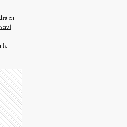
drá en
neral
 la