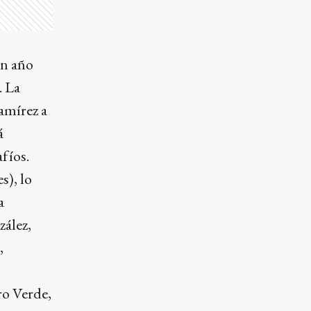
un año
. La
amírez a
á
afíos.
s), lo
a
zález,
,
ro Verde,