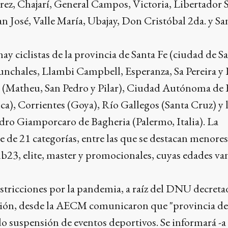
rez, Chajarí, General Campos, Victoria, Libertador 
an José, Valle María, Ubajay, Don Cristóbal 2da. y Sa
 ciclistas de la provincia de Santa Fe (ciudad de Sa
Sunchales, Llambi Campbell, Esperanza, Sa Pereira y
s (Matheu, San Pedro y Pilar), Ciudad Autónoma de
ca), Corrientes (Goya), Río Gallegos (Santa Cruz) y l
ndro Giamporcaro de Bagheria (Palermo, Italia). La
de 21 categorías, entre las que se destacan menores
Sub23, elite, master y promocionales, cuyas edades va
estricciones por la pandemia, a raíz del DNU decreta
ción, desde la AECM comunicaron que "provincia de
 suspensión de eventos deportivos. Se informará -a 