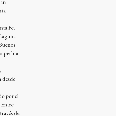
San
nta
nta Fe,
 Laguna
 Buenos
a perlita
,
n desde
do por el
 Entre
través de