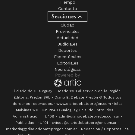
Tiempo
Contacto
Secciones
Ciudad
Provinciales
Actualidad
Judiciales
Deportes
Espectáculos
Editoriales
Necrológicas
El diario de Gualeguay - Desde 1901 al servicio de la Región -
Editorial Pregón SRL
- Diario
El Debate Pregón
© Todos los
derechos reservados. · www.
diariodebatepregon.com
·
Islas
Malvinas 170
· C.P.
2840
Gualeguay
, Pcia. de
Entre Ríos
-
-
Administración: Int. 108 - adm@diariodebatepregon.com.ar -
Publicidad: Int. 101 - avisos@diariodebatepregon.com.ar -
marketing@diariodebatepregon.com.ar - Redacción / Deportes: Int.