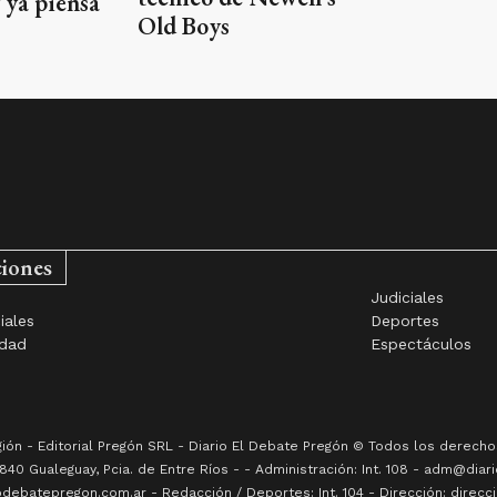
 ya piensa
Old Boys
ciones
Judiciales
iales
Deportes
idad
Espectáculos
gión -
Editorial Pregón SRL
- Diario
El Debate Pregón
© Todos los derechos
840
Gualeguay
, Pcia. de
Entre Ríos
-
- Administración: Int. 108 - adm@diari
debatepregon.com.ar - Redacción / Deportes: Int. 104 - Dirección: direc