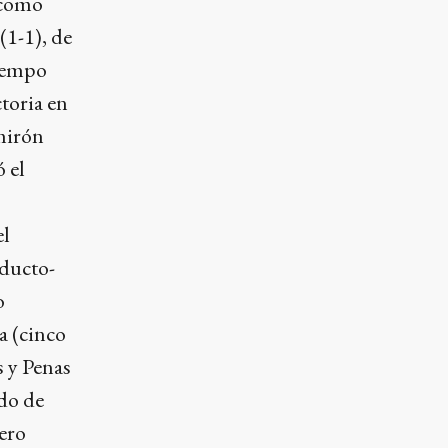
 como
(1-1), de
tiempo
toria en
lmirón
 el
el
aducto-
o
a (cinco
 y Penas
ado de
ero