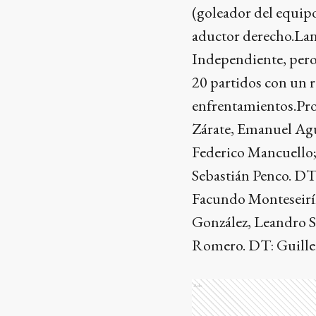
(goleador del equipo
aductor derecho.Lanú
Independiente, pero 
20 partidos con un r
enfrentamientos.Pr
Zárate, Emanuel Agu
Federico Mancuello;
Sebastián Penco. DT
Facundo Monteseirín
González, Leandro So
Romero. DT: Guille
Ads