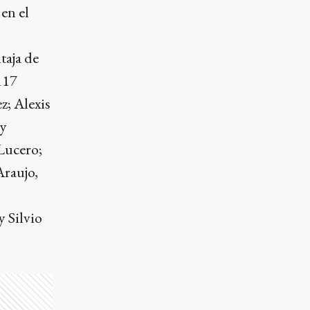
en el
taja de
117
; Alexis
 y
Lucero;
Araujo,
y Silvio