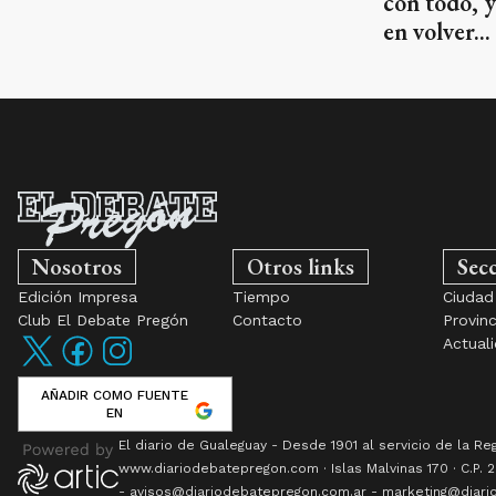
con todo, y
en volver...
Nosotros
Otros links
Sec
Edición Impresa
Tiempo
Ciudad
Club El Debate Pregón
Contacto
Provinc
Actual
AÑADIR COMO FUENTE
EN
El diario de Gualeguay - Desde 1901 al servicio de la Re
www.
diariodebatepregon.com
·
Islas Malvinas 170
· C.P.
2
- avisos@diariodebatepregon.com.ar - marketing@diario