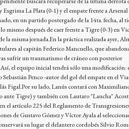
ependiente buscará recuperarse de la última derrota
y Esgrima La Plata (0-1) y el empate frente a Arsenal 
asado, en un partido postergado de la 14ta. fecha, al 
lo mismo después de caer frente a Tigre (0-3) en Vic
de la misma jornada.En la práctica realizada ayer, A
itulares al capitán Federico Mancuello, que abandonó
ras sufrir un traumatismo de cráneo con posterior
sí, el equipo inicial tendrá sólo una modificación: 
o Sebastián Penco -autor del gol del empate en el Vi
lás Figal.Por su lado, Lanús contará con Maximilian
o ante Tigre) y también con Lautaro "Laucha" Acost
en el artículo 225 del Reglamento de Transgresiones
iones de Gustavo Gómez y Víctor Ayala al seleccion
nservará su lugar el delantero cordobés Silvio Rom