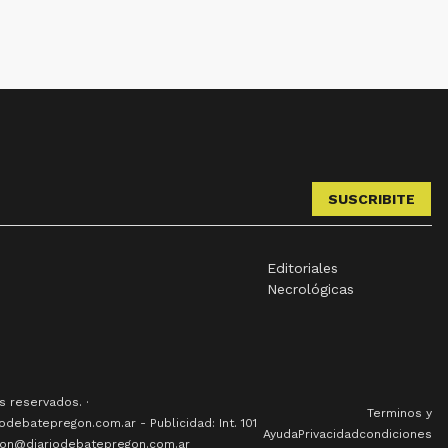
SUSCRIBITE
Editoriales
Necrológicas
 reservados. ·
Terminos y
odebatepregon.com.ar - Publicidad: Int. 101
Ayuda
Privacidad
condiciones
cion@diariodebatepregon.com.ar