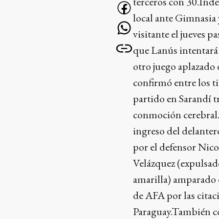
terceros con 30.Ind
local ante Gimnasia 
visitante el jueves p
que Lanús intentará 
otro juego aplazado 
confirmó entre los t
partido en Sarandí t
conmoción cerebral.A
ingreso del delanter
por el defensor Nico
Velázquez (expulsad
amarilla) amparado 
de AFA por las citac
Paraguay.También co