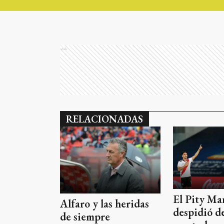
Ads
RELACIONADAS
El Pity Mar
Alfaro y las heridas
despidió d
de siempre