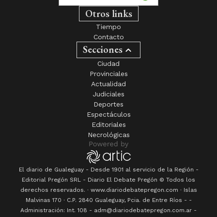
Otros links
Tiempo
Contacto
Secciones
Ciudad
Provinciales
Actualidad
Judiciales
Deportes
Espectáculos
Editoriales
Necrológicas
El diario de Gualeguay - Desde 1901 al servicio de la Región -
Editorial Pregón SRL
- Diario
El Debate Pregón
© Todos los
derechos reservados. · www.
diariodebatepregon.com
·
Islas
Malvinas 170
· C.P.
2840
Gualeguay
, Pcia. de
Entre Ríos
-
-
Administración: Int. 108 - adm@diariodebatepregon.com.ar -