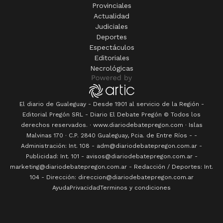
Provinciales
Actualidad
Judiciales
Deportes
Espectáculos
Editoriales
Necrológicas
El diario de Gualeguay - Desde 1901 al servicio de la Región -
Editorial Pregón SRL
- Diario
El Debate Pregón
© Todos los
derechos reservados. · www.
diariodebatepregon.com
·
Islas
Malvinas 170
· C.P.
2840
Gualeguay
, Pcia. de
Entre Ríos
-
-
Administración: Int. 108 - adm@diariodebatepregon.com.ar -
Publicidad: Int. 101 - avisos@diariodebatepregon.com.ar -
marketing@diariodebatepregon.com.ar - Redacción / Deportes: Int.
104 - Dirección: direccion@diariodebatepregon.com.ar
Ayuda
Privacidad
Terminos y condiciones