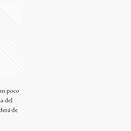
un poco
ha del
derá de