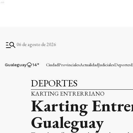
Ads
06 de agosto de 2026
Ciudad
Provinciales
Actualidad
Judiciales
Deportes
E
Gualeguay
14
°
DEPORTES
KARTING ENTRERRIANO
Karting Entrer
Gualeguay