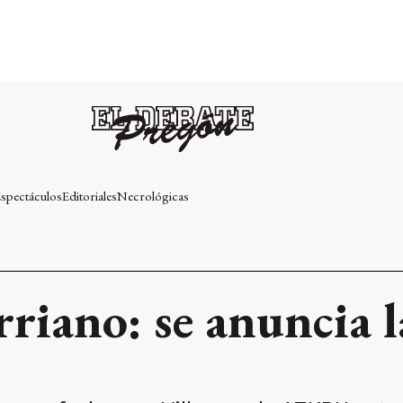
spectáculos
Editoriales
Necrológicas
riano: se anuncia l