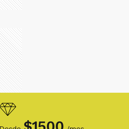
$
1500
Desde
/mes