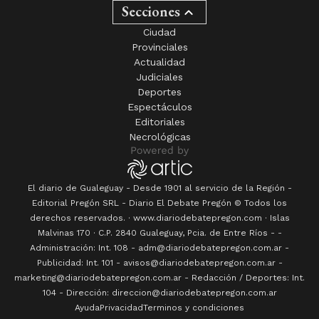
Secciones
Ciudad
Provinciales
Actualidad
Judiciales
Deportes
Espectáculos
Editoriales
Necrológicas
El diario de Gualeguay - Desde 1901 al servicio de la Región -
Editorial Pregón SRL
- Diario
El Debate Pregón
© Todos los
derechos reservados. · www.
diariodebatepregon.com
·
Islas
Malvinas 170
· C.P.
2840
Gualeguay
, Pcia. de
Entre Ríos
-
-
Administración: Int. 108 - adm@diariodebatepregon.com.ar -
Publicidad: Int. 101 - avisos@diariodebatepregon.com.ar -
marketing@diariodebatepregon.com.ar - Redacción / Deportes: Int.
104 - Dirección: direccion@diariodebatepregon.com.ar
Ayuda
Privacidad
Terminos y condiciones