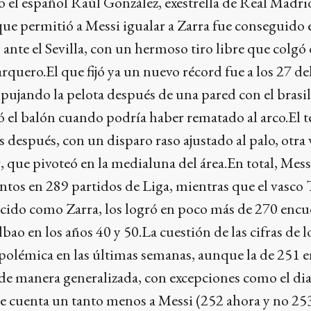
 el español Raúl González, exestrella de Real Madri
que permitió a Messi igualar a Zarra fue conseguido 
ante el Sevilla, con un hermoso tiro libre que colgó 
rquero.El que fijó ya un nuevo récord fue a los 27 de
ujando la pelota después de una pared con el brasi
 el balón cuando podría haber rematado al arco.El te
s después, con un disparo raso ajustado al palo, otra 
 que pivoteó en la medialuna del área.En total, Mess
ntos en 289 partidos de Liga, mientras que el vasco
cido como Zarra, los logró en poco más de 270 encu
lbao en los años 40 y 50.La cuestión de las cifras de l
polémica en las últimas semanas, aunque la de 251 e
de manera generalizada, con excepciones como el dia
e cuenta un tanto menos a Messi (252 ahora y no 253