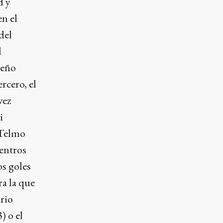
d y
en el
del
l
leño
rcero, el
vez
i
 Telmo
entros
os goles
ra la que
rio
) o el