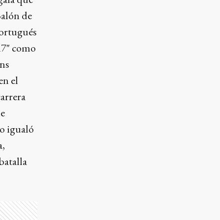
Balón de
portugués
CR7" como
ons
n el
arrera
de
o igualó
a,
batalla