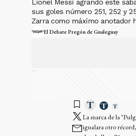
Lionel Messi agrandó este sàba
sus goles número 251, 252 y 25
Zarra como máximo anotador h
El Debate Pregón de Gualeguay
Ads
La marca de la "Pulg
igualara otro récord