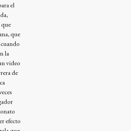
ara el
ada,
e que
ana, que
e cuando
n la
 un video
rera de
ca
veces
ugador
eonato
er efecto
 gala que