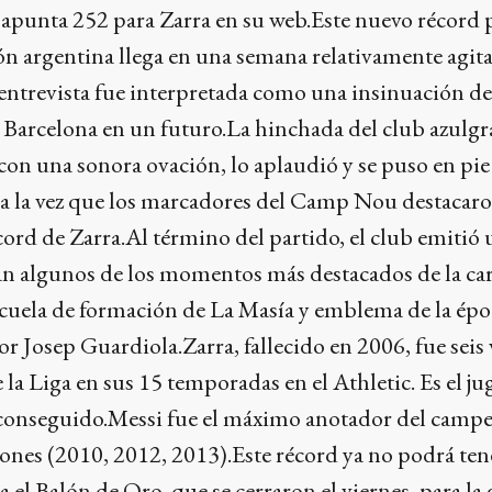
 apunta 252 para Zarra en su web.Este nuevo récord p
ión argentina llega en una semana relativamente agit
entrevista fue interpretada como una insinuación d
 Barcelona en un futuro.La hinchada del club azulgr
 con una sonora ovación, lo aplaudió y se puso en pi
 a la vez que los marcadores del Camp Nou destacaro
écord de Zarra.Al término del partido, el club emitió
an algunos de los momentos más destacados de la car
scuela de formación de La Masía y emblema de la épo
r Josep Guardiola.Zarra, fallecido en 2006, fue seis 
a Liga en sus 15 temporadas en el Athletic. Es el j
 conseguido.Messi fue el máximo anotador del camp
iones (2010, 2012, 2013).Este récord ya no podrá ten
a el Balón de Oro, que se cerraron el viernes, para la