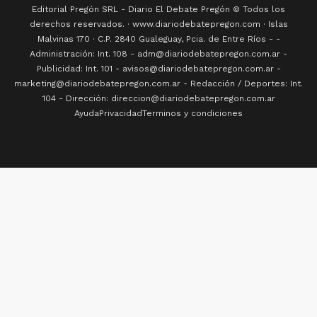
Editorial Pregón SRL
- Diario
El Debate Pregón
© Todos los
derechos reservados. · www.
diariodebatepregon.com
·
Islas
Malvinas 170
· C.P.
2840
Gualeguay
, Pcia. de
Entre Ríos
-
-
Administración: Int. 108 - adm@diariodebatepregon.com.ar -
Publicidad: Int. 101 - avisos@diariodebatepregon.com.ar -
marketing@diariodebatepregon.com.ar - Redacción / Deportes: Int.
104 - Dirección: direccion@diariodebatepregon.com.ar
Ayuda
Privacidad
Terminos y condiciones