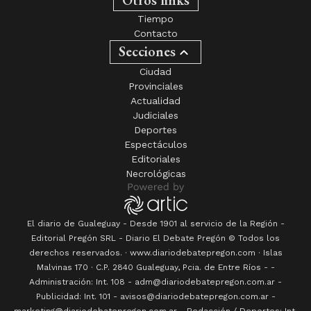
Tiempo
Contacto
Secciones
Ciudad
Provinciales
Actualidad
Judiciales
Deportes
Espectáculos
Editoriales
Necrológicas
El diario de Gualeguay - Desde 1901 al servicio de la Región -
Editorial Pregón SRL
- Diario
El Debate Pregón
© Todos los
derechos reservados. · www.
diariodebatepregon.com
·
Islas
Malvinas 170
· C.P.
2840
Gualeguay
, Pcia. de
Entre Ríos
-
-
Administración: Int. 108 - adm@diariodebatepregon.com.ar -
Publicidad: Int. 101 - avisos@diariodebatepregon.com.ar -
marketing@diariodebatepregon.com.ar - Redacción / Deportes: Int.