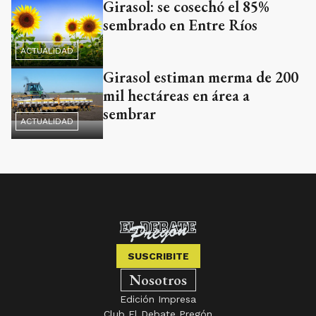
Girasol: se cosechó el 85%
sembrado en Entre Ríos
ACTUALIDAD
Girasol estiman merma de 200
mil hectáreas en área a
sembrar
ACTUALIDAD
SUSCRIBITE
Nosotros
Edición Impresa
Club El Debate Pregón