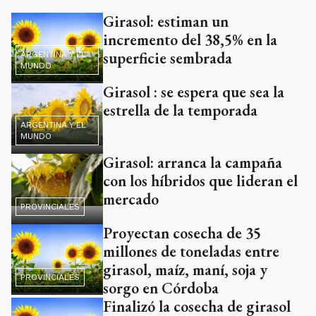
Girasol: estiman un
incremento del 38,5% en la
superficie sembrada
ARGENTINA Y EL
MUNDO
Girasol : se espera que sea la
estrella de la temporada
ARGENTINA Y EL
MUNDO
Girasol: arranca la campaña
con los híbridos que lideran el
mercado
PROVINCIALES
Proyectan cosecha de 35
millones de toneladas entre
girasol, maíz, maní, soja y
PROVINCIALES
sorgo en Córdoba
Finalizó la cosecha de girasol