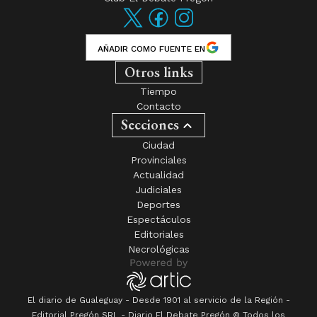
AÑADIR COMO FUENTE EN
Otros links
Tiempo
Contacto
Secciones
Ciudad
Provinciales
Actualidad
Judiciales
Deportes
Espectáculos
Editoriales
Necrológicas
El diario de Gualeguay - Desde 1901 al servicio de la Región -
Editorial Pregón SRL
- Diario
El Debate Pregón
© Todos los