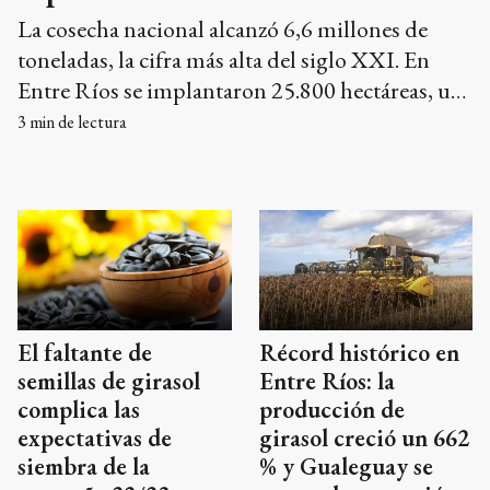
La cosecha nacional alcanzó 6,6 millones de
toneladas, la cifra más alta del siglo XXI. En
Entre Ríos se implantaron 25.800 hectáreas, un
6% más que el ciclo anterior. La Región Centro,
3
min de lectura
que incluye a la provincia, llegó a su mayor
producción en 27 años.
El faltante de
Récord histórico en
semillas de girasol
Entre Ríos: la
complica las
producción de
expectativas de
girasol creció un 662
siembra de la
% y Gualeguay se