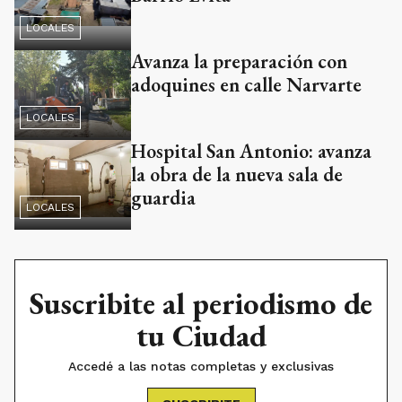
LOCALES
Avanza la preparación con
adoquines en calle Narvarte
LOCALES
Hospital San Antonio: avanza
la obra de la nueva sala de
guardia
LOCALES
Suscribite al periodismo de
tu Ciudad
Accedé a las notas completas y exclusivas