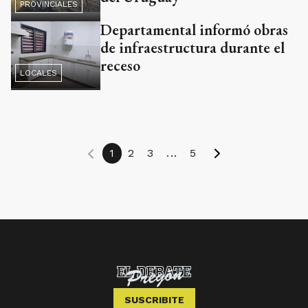
PROVINCIALES
Departamental informó obras
de infraestructura durante el
receso
LOCALES
1
2
3
...
5
SUSCRIBITE