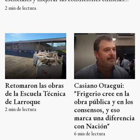
para más de 500 estudiantes que asisten al
2
min de lectura
establecimiento educativo. En el marco de la
planificación de obras en materia de
infraestructura educativa que lleva adelante el
gobierno de Entre Ríos, comenzaron trabajos en
la Escuela Primaria Nº 6 “Victoriano Montes”
de la ciudad de Gualeguay, con el objetivo de
resolver problemáticas edilicias vinculadas a los
servicios básicos y garantizar condiciones más
Casiano Otaegui:
Retomaron las obras
seguras y adecuadas para la comunidad
"Frigerio cree en la
de la Escuela Técnica
educativa.
obra pública y en los
de Larroque
consensos, y eso
2
min de lectura
marca una diferencia
con Nación"
6
min de lectura