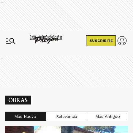
Ads
SUSCRIBITE
Ads
OBRAS
Más Nuevo
Relevancia
Más Antiguo