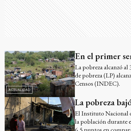
En el primer se
La pobreza alcanzó al 
de pobreza (LP) alcanz
Censos (INDEC).
ACTUALIDAD
La pobreza bajó
El Instituto Nacional 
la población durante e
6,5 puntos en comparac