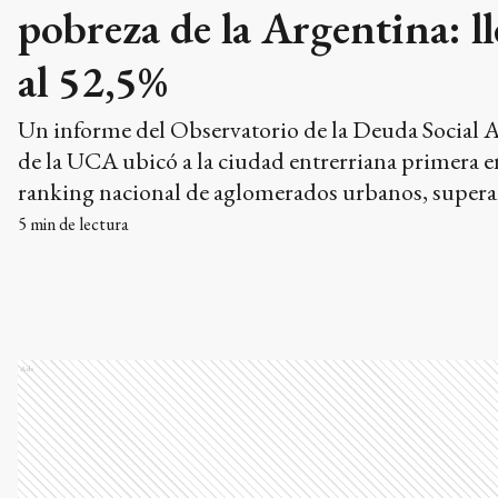
pobreza de la Argentina: l
al 52,5%
Un informe del Observatorio de la Deuda Social 
de la UCA ubicó a la ciudad entrerriana primera e
ranking nacional de aglomerados urbanos, super
Gran Resistencia y Posadas. La indigencia tambié
5
min de lectura
con fuerza a la ciudad, con un 11,2% de su poblaci
Ads