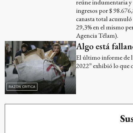
reúne indumentaria y 
ingresos por $ 98.676,
canasta total acumuló 
29,3% en el mismo per
Agencia Télam).
Algo está falla
El último informe de 
2022” exhibió lo que o
RAZÓN CRITICA
Sus