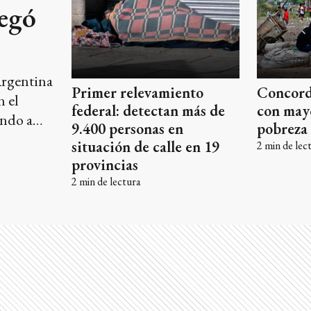
legó
Argentina
Primer relevamiento
Concordi
n el
federal: detectan más de
con may
ando a
9.400 personas en
pobreza 
n golpea
situación de calle en 19
2
min de lec
ón.
provincias
2
min de lectura