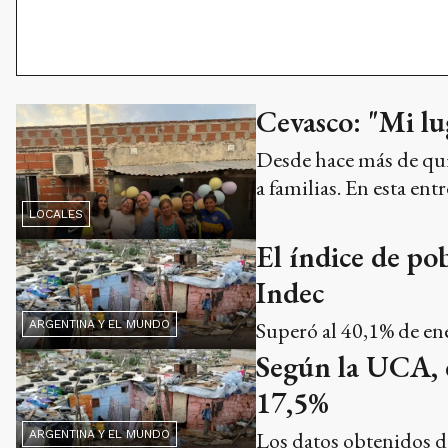
Cevasco: "Mi lug
Desde hace más de qui
a familias. En esta ent
LOCALES
El índice de po
Indec
Superó al 40,1% de ene
ARGENTINA Y EL MUNDO
Según la UCA, e
17,5%
Los datos obtenidos de
ARGENTINA Y EL MUNDO