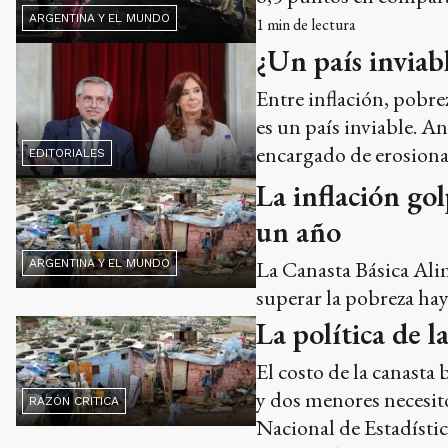
ARGENTINA Y EL MUNDO
1
min de lectura
¿Un país inviab
Entre inflación, pobre
es un país inviable. An
encargado de erosionar
EDITORIALES
La inflación go
un año
La Canasta Básica Alim
ARGENTINA Y EL MUNDO
superar la pobreza ha
La política de l
El costo de la canast
y dos menores necesitó
RAZÓN CRITICA
Nacional de Estadístic