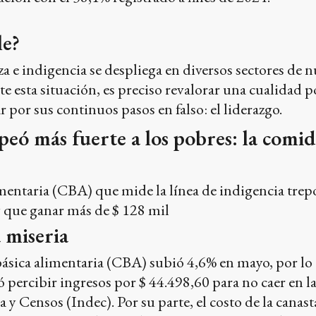
le?
za e indigencia se despliega en diversos sectores de 
te esta situación, es preciso revalorar una cualidad p
 por sus continuos pasos en falso: el liderazgo.
lpeó más fuerte a los pobres: la com
entaria (CBA) que mide la línea de indigencia trepó a
y que ganar más de $ 128 mil
a miseria
a básica alimentaria (CBA) subió 4,6% en mayo, por 
 percibir ingresos por $ 44.498,60 para no caer en la
a y Censos (Indec). Por su parte, el costo de la cana