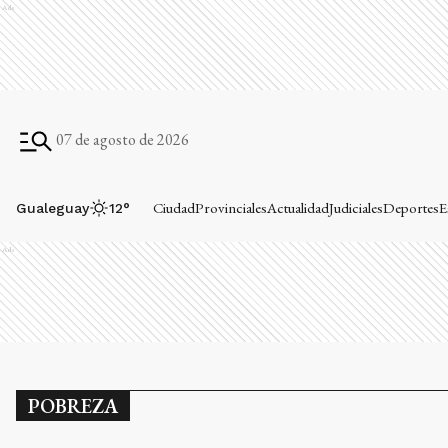
Ads
07 de agosto de 2026
Ciudad
Provinciales
Actualidad
Judiciales
Deportes
E
Gualeguay
12
°
Ads
POBREZA