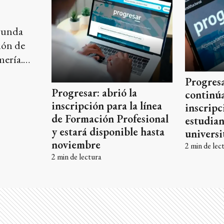
egunda
ción de
mería.
alidad.
Progresa
Progresar: abrió la
continúa
inscripción para la línea
inscripc
de Formación Profesional
estudian
y estará disponible hasta
universi
noviembre
2
min de lec
2
min de lectura