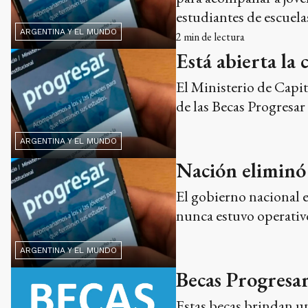
estudiantes de escuela
ARGENTINA Y EL MUNDO
2
min de lectura
Está abierta la
El Ministerio de Capit
de las Becas Progresar
ARGENTINA Y EL MUNDO
Nación eliminó 
El gobierno nacional 
nunca estuvo operativ
ARGENTINA Y EL MUNDO
Becas Progresar
Estas becas brindan un