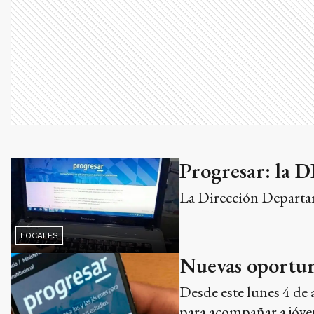
Progresar: la D
La Dirección Departame
LOCALES
Nuevas oportuni
Desde este lunes 4 de 
para acompañar a jóven