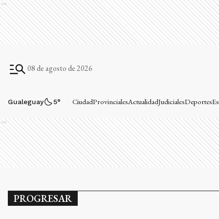
Ads
08 de agosto de 2026
Ciudad
Provinciales
Actualidad
Judiciales
Deportes
Es
Gualeguay
5
°
Ads
PROGRESAR