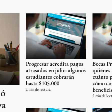
Progresar acredita pagos
Becas Pr
atrasados en julio: algunos
quiénes 
estudiantes cobrarán
cuánto 
hasta $105.000
cómo con
benefici
ió
2
min de lectura
2
min de lec
ya