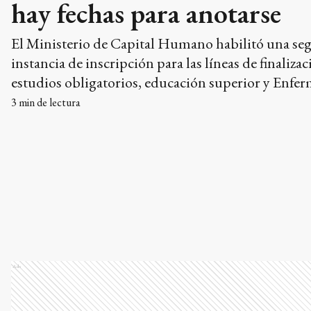
hay fechas para anotarse
El Ministerio de Capital Humano habilitó una s
instancia de inscripción para las líneas de finaliza
estudios obligatorios, educación superior y Enfer
Los períodos de anotación varían según cada mod
3
min de lectura
Ads