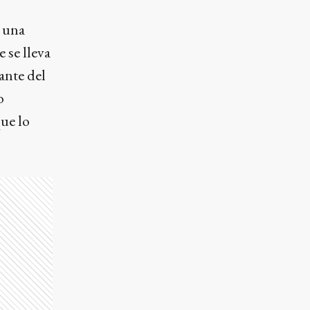
 una
 se lleva
ante del
o
ue lo