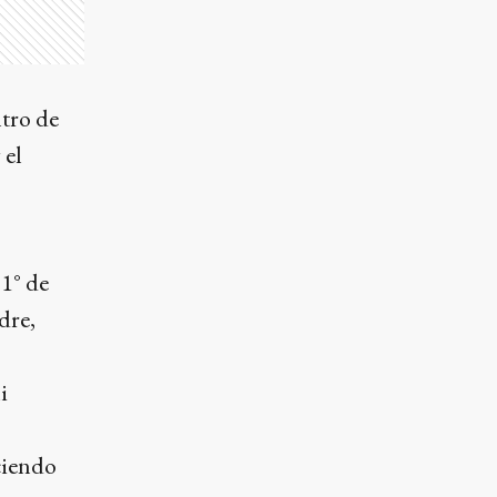
tro de
 el
 1° de
dre,
i
ciendo