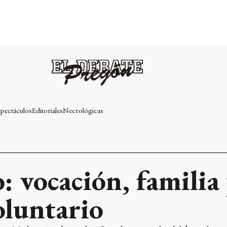
pectáculos
Editoriales
Necrológicas
 vocación, familia 
oluntario