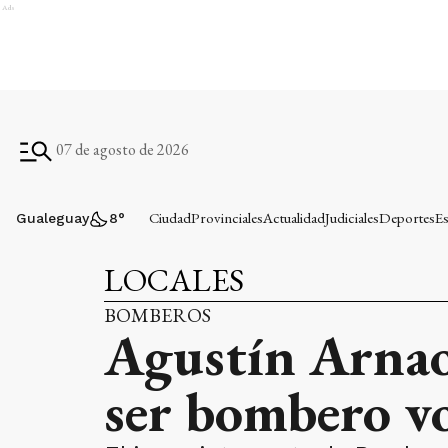
Ads
07 de agosto de 2026
Ciudad
Provinciales
Actualidad
Judiciales
Deportes
Es
Gualeguay
8
°
LOCALES
BOMBEROS
Agustín Arnao:
ser bombero v