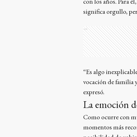
con los años. Para 
significa orgullo, p
Ads
“Es algo inexplicable
vocación de familia 
expresó.
La emoción de
Como ocurre con muc
momentos más record