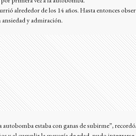
 por primera vez a la autobomba.
urrió alrededor de los 14 años. Hasta entonces obse
 ansiedad y admiración.
 la autobomba estaba con ganas de subirme”, recordó
ños y al cumplir la mayoría de edad, pudo integrarse