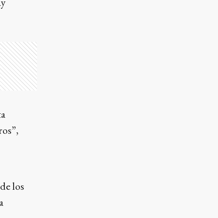
ay
ta
ros”,
de los
a