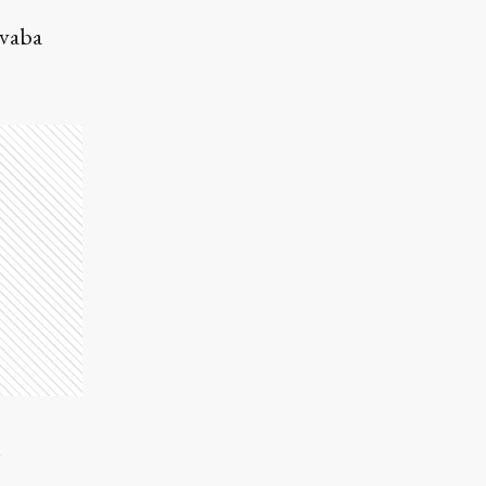
rvaba
.