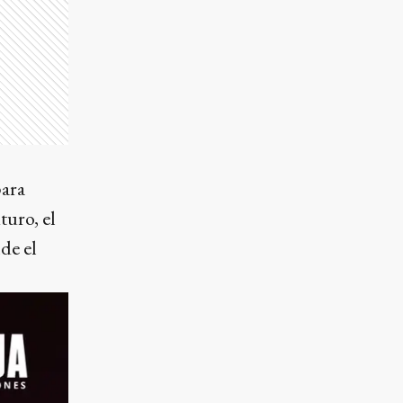
para
turo, el
de el