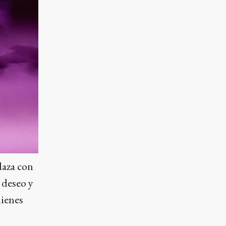
laza con
 deseo y
uienes