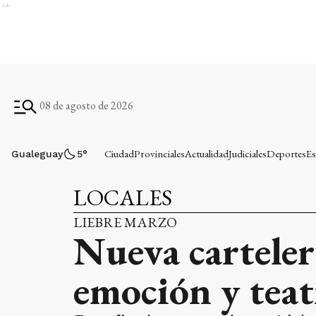
Ads
08 de agosto de 2026
Ciudad
Provinciales
Actualidad
Judiciales
Deportes
Es
Gualeguay
5
°
LOCALES
LIEBRE MARZO
Nueva carteler
emoción y tea