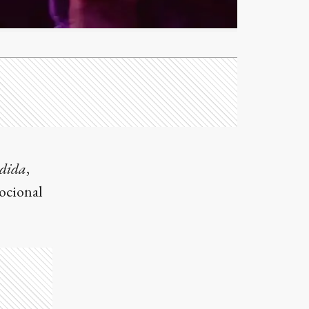
edida
,
ocional