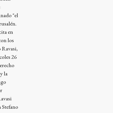
e
nado "el
rusalén.
cita en
con los
o Ravasi,
coles 26
Derecho
y la
ago
r
Ravasi
n Stefano