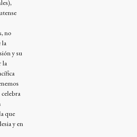
les),
utense
s, no
 la
sión y su
 la
cífica
tenemos
o celebra
n
da que
esia y en