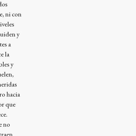
dos
e, ni con
iveles
cuiden y
tes a
e la
bles y
uelen,
heridas
ro hacia
or que
ce.
e no
traen