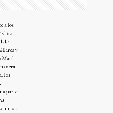
e a los
ás" no
l de
iliares y
a María
 manera
, los
s
una parte
una
o mire a