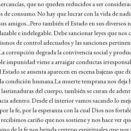
ercancías, que no queden reducidos a ser considera
 de consumo. No hay que lucrar con la vida de nadi
 sus amigos...Pero también el Estado en sus diversos n
lazable e indelegable. Debe sancionar leyes que nos 
ismos de control adecuados y las sanciones pertinen
a corrupción degrada la convivencia social y produc
le impunidad viene a arraigar conductas irresponsa
l Estado se ausenta aparecen en escena bajezas que d
la condición humana.La muerte temprana nos deja 
 lastimaduras del cuerpo, también se curan de adent
hacia adentro. Desde el interior vamos sacando lo mej
r la fe, por la esperanza con la cual Dios nos fortale
recibimos cariño que nos sostiene y nos hace ver qu
ino de la fe nos brinda certezas espirituales que nos 