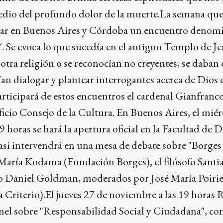
edio del profundo dolor de la muerte.La semana qu
gar en Buenos Aires y Córdoba un encuentro denomi
s". Se evoca lo que sucedía en el antiguo Templo de Je
tra religión o se reconocían no creyentes, se daban 
ían dialogar y plantear interrogantes acerca de Dios 
articipará de estos encuentros el cardenal Gianfranc
ficio Consejo de la Cultura. En Buenos Aires, el miér
9 horas se hará la apertura oficial en la Facultad de 
asi intervendrá en una mesa de debate sobre "Borges 
 María Kodama (Fundación Borges), el filósofo Santi
no Daniel Goldman, moderados por José María Poirie
ta Criterio).El jueves 27 de noviembre a las 19 horas 
nel sobre "Responsabilidad Social y Ciudadana", co