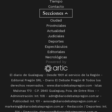
Tiempo
Contacto
Secciones
Ciudad
Provinciales
Actualidad
Judiciales
Deportes
Espectáculos
Editoriales
Necrológicas
El diario de Gualeguay - Desde 1901 al servicio de la Región -
Editorial Pregón SRL
- Diario
El Debate Pregón
© Todos los
derechos reservados. · www.
diariodebatepregon.com
·
Islas
Malvinas 170
· C.P.
2840
Gualeguay
, Pcia. de
Entre Ríos
-
-
Administración: Int. 108 - adm@diariodebatepregon.com.ar -
Publicidad: Int. 101 - avisos@diariodebatepregon.com.ar -
marketing@diariodebatepregon.com.ar - Redacción / Deportes: Int.
104 - Dirección: direccion@diariodebatepregon.com.ar