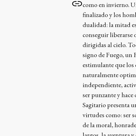
como en invierno. Un
finalizado y los homb
dualidad: la mitad e
conseguir liberarse d
dirigidas al cielo. T
signo de Fuego, un 
estimulante que los o
naturalmente optimis
independiente, activ
ser punzante y hace 
Sagitario presenta 
virtudes como: ser so
de la moral, honrade
largos, la aventura y