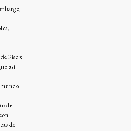
 embargo,
les,
de Piscis
gno así
a
el mundo
ro de
 con
icas de