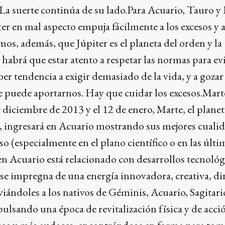
 La suerte continúa de su lado.Para Acuario, Tauro y
ter en mal aspecto empuja fácilmente a los excesos y a 
os, además, que Júpiter es el planeta del orden y la
 habrá que estar atento a respetar las normas para ev
ber tendencia a exigir demasiado de la vida, y a gozar
ue puede aportarnos. Hay que cuidar los excesos.Mart
 diciembre de 2013 y el 12 de enero, Marte, el planet
a, ingresará en Acuario mostrando sus mejores cuali
o (especialmente en el plano científico o en las últi
en Acuario está relacionado con desarrollos tecnológ
 se impregna de una energía innovadora, creativa, d
iándoles a los nativos de Géminis, Acuario, Sagitar
pulsando una época de revitalización física y de acció