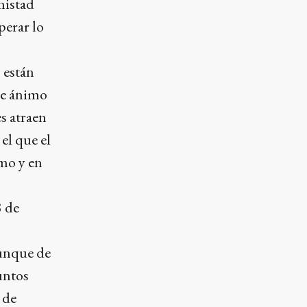
mistad
perar lo
 están
de ánimo
es atraen
 el que el
smo y en
8 de
aunque de
untos
 de