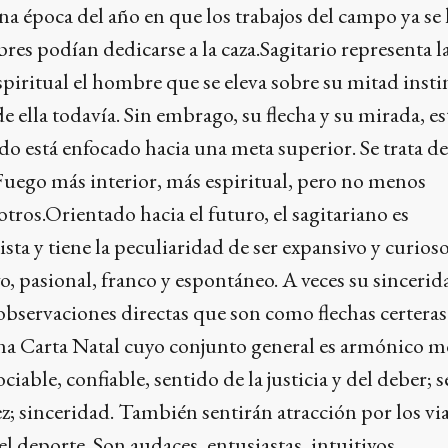
a época del año en que los trabajos del campo ya se
res podían dedicarse a la caza.Sagitario representa l
spiritual el hombre que se eleva sobre su mitad insti
e ella todavía. Sin embrago, su flecha y su mirada, e
odo está enfocado hacia una meta superior. Se trata de
Fuego más interior, más espiritual, pero no menos
tros.Orientado hacia el futuro, el sagitariano es
ta y tiene la peculiaridad de ser expansivo y curioso
o, pasional, franco y espontáneo. A veces su sinceri
observaciones directas que son como flechas certeras
una Carta Natal cuyo conjunto general es armónico m
ciable, confiable, sentido de la justicia y del deber; 
z; sinceridad. También sentirán atracción por los via
 el deporte. Son audaces, entusiastas, intuitivos,