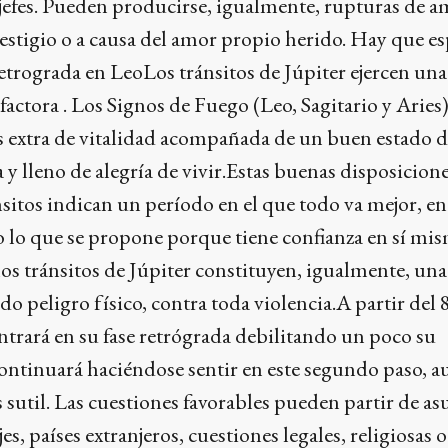
 jefes. Pueden producirse, igualmente, rupturas de a
estigio o a causa del amor propio herido. Hay que es
etrograda en LeoLos tránsitos de Júpiter ejercen una
actora . Los Signos de Fuego (Leo, Sagitario y Aries)
s extra de vitalidad acompañada de un buen estado 
 y lleno de alegría de vivir.Estas buenas disposicion
ánsitos indican un período en el que todo va mejor, en
 lo que se propone porque tiene confianza en sí mi
os tránsitos de Júpiter constituyen, igualmente, una
o peligro físico, contra toda violencia.A partir del 
ntrará en su fase retrógrada debilitando un poco su
 continuará haciéndose sentir en este segundo paso, 
util. Las cuestiones favorables pueden partir de as
es, países extranjeros, cuestiones legales, religiosas o