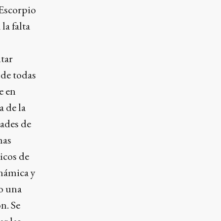
 Escorpio
la falta
itar
 de todas
e en
a de la
dades de
mas
icos de
inámica y
io una
n. Se