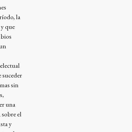
nes
ríodo, la
 y que
mbios
 un
telectual
e suceder
 mas sin
s,
er una
 sobre el
sta y