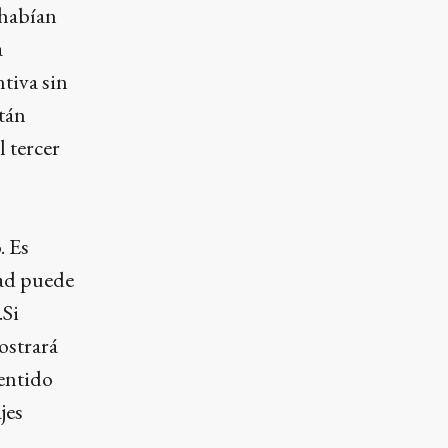
 habían
a
ntiva sin
stán
l tercer
. Es
dad puede
.Si
ostrará
sentido
jes