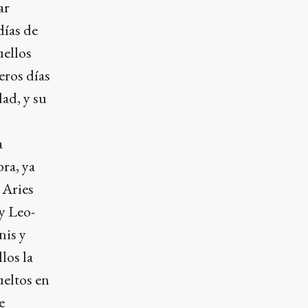
ar
días de
uellos
eros días
ad, y su
a
ra, ya
 Aries
y Leo-
nis y
los la
ueltos en
e