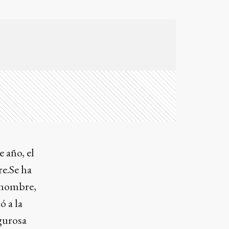
e año, el
re.Se ha
 hombre,
ó a la
igurosa