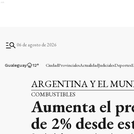
Ads
06 de agosto de 2026
Ciudad
Provinciales
Actualidad
Judiciales
Deportes
E
Gualeguay
12
°
ARGENTINA Y EL MU
COMBUSTIBLES
Aumenta el pre
de 2% desde es