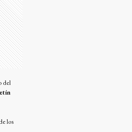
o del
etín
de los