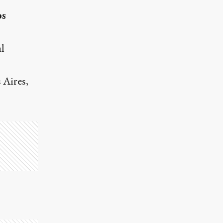
os
l
 Aires,