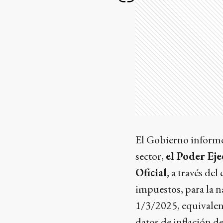
El Gobierno informó 
sector,
el Poder Ej
Oficial
, a través de
impuestos, para la na
1/3/2025, equivalen
datos de inflación d