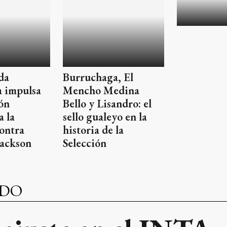
da
Burruchaga, El
a impulsa
Mencho Medina
ón
Bello y Lisandro: el
a la
sello gualeyo en la
ontra
historia de la
Jackson
Selección
NDO