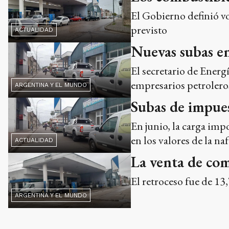
El Gobierno definió vo
previsto
ACTUALIDAD
Nuevas subas en
El secretario de Energ
empresarios petroleros
ARGENTINA Y EL MUNDO
Subas de impues
En junio, la carga impo
en los valores de la na
ACTUALIDAD
La venta de com
El retroceso fue de 13
ARGENTINA Y EL MUNDO