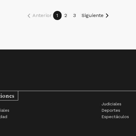
Anterior
1
2
3
Siguiente
ciones
Judiciales
iales
Deportes
idad
Espectáculos