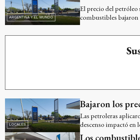
El precio del petróleo 
combustibles bajaron e
ARGENTINA Y EL MUNDO
Sus
Bajaron los pre
Las petroleras aplicar
descenso impactó en l
LOCALES
Los combustibl