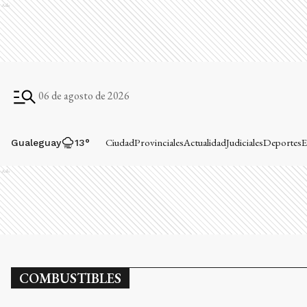
Ads
06 de agosto de 2026
Ciudad
Provinciales
Actualidad
Judiciales
Deportes
E
Gualeguay
13
°
Ads
COMBUSTIBLES