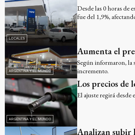
Desde las 0 horas de e
fue del 1,9%, afectando
LOCALES
Aumenta el prec
Según informaron, la s
incremento.
ARGENTINA Y EL MUNDO
Los precios de 
El ajuste regirá desde 
ARGENTINA Y EL MUNDO
Analizan subir l