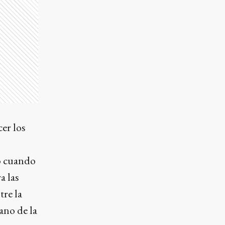
cer los
o cuando
a las
tre la
ano de la