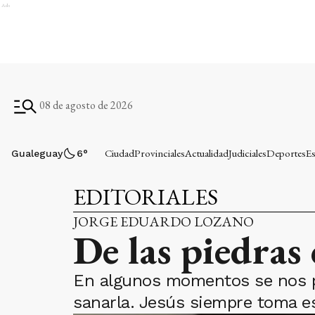
Ads
08 de agosto de 2026
Ciudad
Provinciales
Actualidad
Judiciales
Deportes
Es
Gualeguay
6
°
EDITORIALES
JORGE EDUARDO LOZANO
De las piedras
En algunos momentos se nos pu
sanarla. Jesús siempre toma e