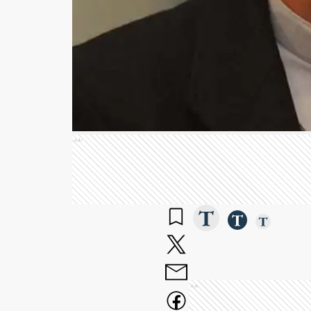
Ads
Ads