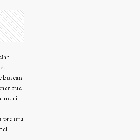
eían
ad.
ue buscan
tener que
de morir
empre una
del