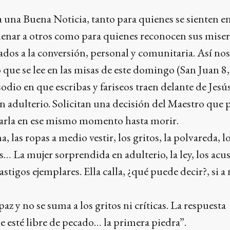
 una Buena Noticia, tanto para quienes se sienten e
enar a otros como para quienes reconocen sus miser
dos a la conversión, personal y comunitaria. Así no
 que se lee en las misas de este domingo (San Juan 8,
sodio en que escribas y fariseos traen delante de Jesú
 adulterio. Solicitan una decisión del Maestro que 
arla en ese mismo momento hasta morir.
 las ropas a medio vestir, los gritos, la polvareda, l
… La mujer sorprendida en adulterio, la ley, los acu
tigos ejemplares. Ella calla, ¿qué puede decir?, si a 
z y no se suma a los gritos ni críticas. La respuesta
e esté libre de pecado… la primera piedra”.