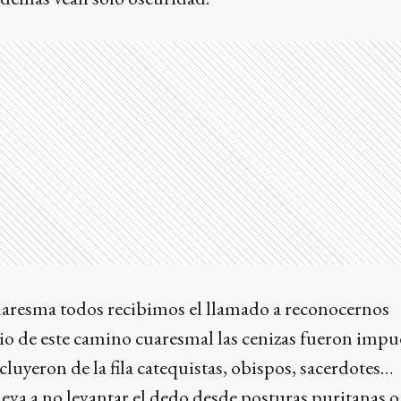
uaresma todos recibimos el llamado a reconocernos
cio de este camino cuaresmal las cenizas fueron impu
cluyeron de la fila catequistas, obispos, sacerdotes…
lleva a no levantar el dedo desde posturas puritanas o