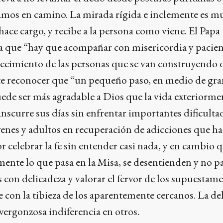
tamos en camino. La mirada rígida e inclemente es m
 hace cargo, y recibe a la persona como viene. El Papa
a que “hay que acompañar con misericordia y pacienc
recimiento de las personas que se van construyendo dí
te reconocer que “un pequeño paso, en medio de gr
ede ser más agradable a Dios que la vida exteriorme
anscurre sus días sin enfrentar importantes dificult
venes y adultos en recuperación de adicciones que h
r celebrar la fe sin entender casi nada, y en cambio 
ente lo que pasa en la Misa, se desentienden y no pa
con delicadeza y valorar el fervor de los supuestam
te con la tibieza de los aparentemente cercanos. La de
 vergonzosa indiferencia en otros.