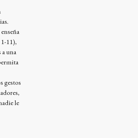
n
ias.
s enseña
 1-11),
s a una
permita
os gestos
sadores,
nadie le