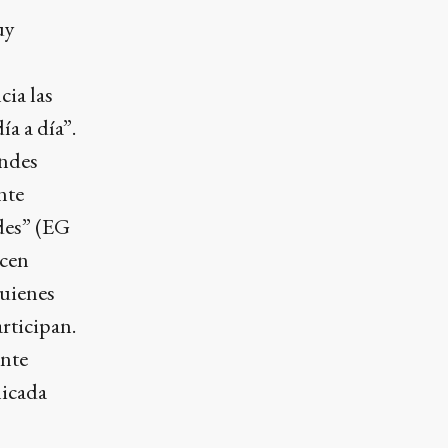
uy
ia las
a a día”.
andes
nte
ades” (EG
acen
quienes
rticipan.
ente
licada