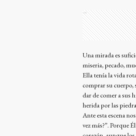
Ads
Una mirada es sufic
miseria, pecado, muer
Ella tenía la vida r
comprar su cuerpo, s
dar de comer a sus h
herida por las piedra
Ante esta escena no
vez más?”. Porque Él
corazón, aunque los