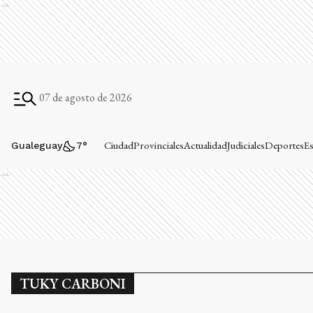
Ads
07 de agosto de 2026
Ciudad
Provinciales
Actualidad
Judiciales
Deportes
Es
Gualeguay
7
°
Ads
TUKY CARBONI