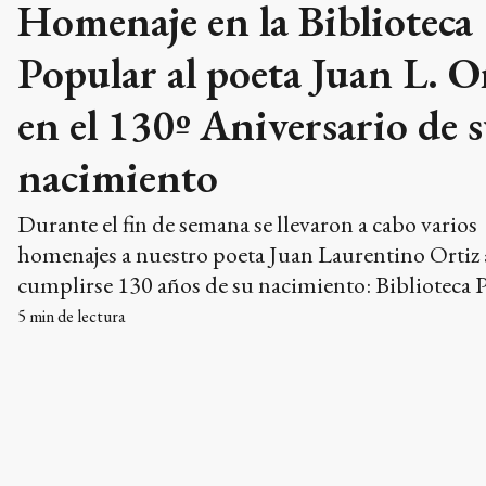
Homenaje en la Biblioteca
Popular al poeta Juan L. O
en el 130º Aniversario de 
nacimiento
Durante el fin de semana se llevaron a cabo varios
homenajes a nuestro poeta Juan Laurentino Ortiz 
cumplirse 130 años de su nacimiento: Biblioteca 
“C. Mastronardi, Puerto Ruiz, Museo Quirós, Tea
5
min de lectura
HacheUno.