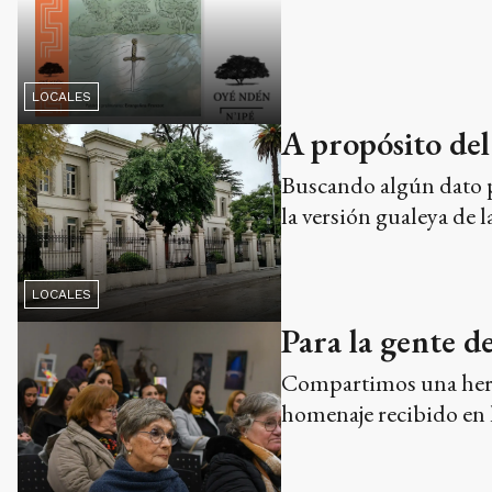
LOCALES
A propósito del
Buscando algún dato p
la versión gualeya de 
LOCALES
Para la gente d
Compartimos una hermo
homenaje recibido en l