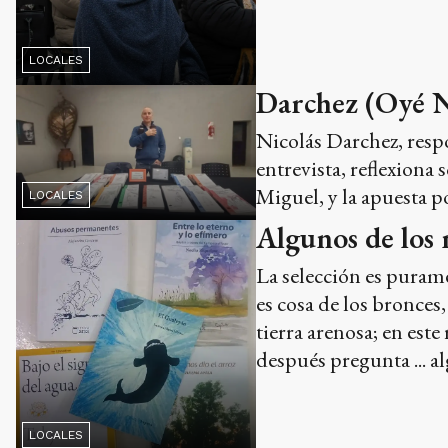
LOCALES
Darchez (Oyé N
Nicolás Darchez, respo
entrevista, reflexiona
Miguel, y la apuesta p
LOCALES
Algunos de los 
La selección es purame
es cosa de los bronces
tierra arenosa; en est
después pregunta ... a
LOCALES