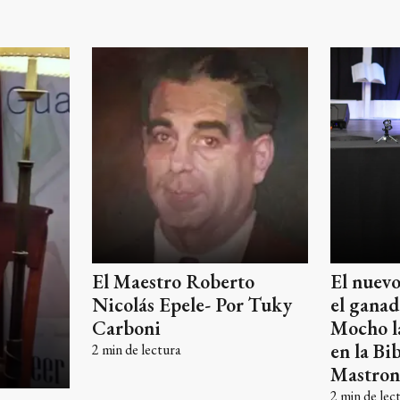
El Maestro Roberto
El nuevo
Nicolás Epele- Por Tuky
el ganad
Carboni
Mocho l
en la Bi
2
min de lectura
Mastron
2
min de lec