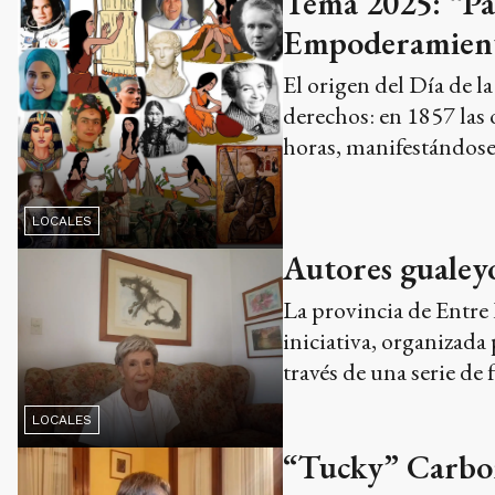
Tema 2025: “Par
Empoderamien
El origen del Día de l
derechos: en 1857 las 
horas, manifestándose 
LOCALES
Autores gualeyo
La provincia de Entre 
iniciativa, organizada 
través de una serie de 
LOCALES
“Tucky” Carbon