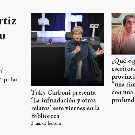
rtiz
su
¿Qué sig
escritor
al
provinc
Popular
“una sim
tro
con una 
Tuky Carboni presenta
profund
‘La infundación y otros
relatos’ este viernes en la
Biblioteca
2
min de lectura