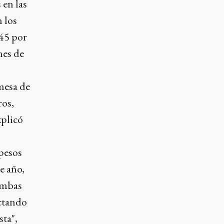
en las
 los
 45 por
mes de
mesa de
ros,
xplicó
 pesos
e año,
 ambas
ectando
sta",