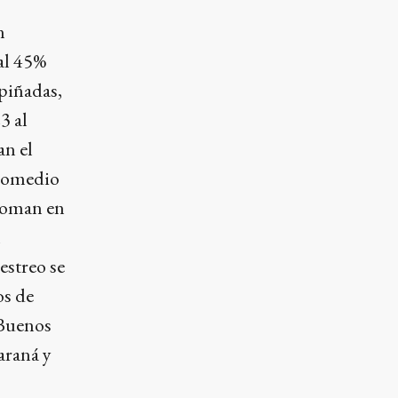
n
al 45%
apiñadas,
3 al
an el
promedio
 toman en
l
estreo se
os de
 Buenos
araná y