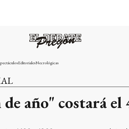
pectáculos
Editoriales
Necrológicas
IAL
 de año" costará el 