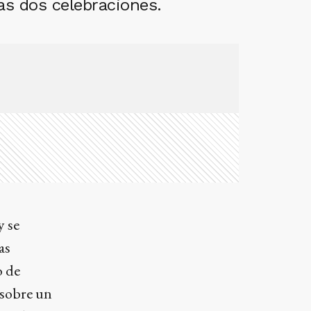
as dos celebraciones.
y se
as
o de
sobre un