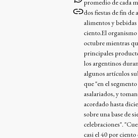
promedio de cada me
dos fiestas de fin d
alimentos y bebidas 
ciento.El organismo
octubre mientras que
principales producto
los argentinos durant
algunos artículos su
que "en el segmento
asalariados, y toman
acordado hasta diciem
sobre una base de si
celebraciones". "Cue
casi el 40 por ciento