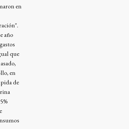
rmaron en
ración".
de año
gastos
igual que
 asado,
llo, en
mpida de
rina
45%
e
 insumos