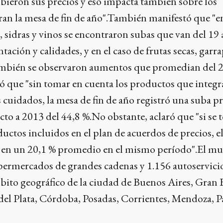
bieron sus precios y eso impacta también sobre los
ran la mesa de fin de año".También manifestó que "e
sidras y vinos se encontraron subas que van del 19 
ación y calidades, y en el caso de frutas secas, garr
también se observaron aumentos que promedian del 2
ejó que "sin tomar en cuenta los productos que integr
 cuidados, la mesa de fin de año registró una suba 
cto a 2013 del 44,8 %.No obstante, aclaró que "si se
uctos incluidos en el plan de acuerdos de precios, e
 en un 20,1 % promedio en el mismo período".El mu
upermercados de grandes cadenas y 1.156 autoservici
bito geográfico de la ciudad de Buenos Aires, Gran
del Plata, Córdoba, Posadas, Corrientes, Mendoza, P