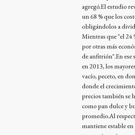
agregó.El estudio r
un 68 % que los cos
obligándolos a dividi
Mientras que "el 24 
por otras más económ
de anfitrión".En ese 
en 2013, los mayores
vacío, peceto, en don
donde el crecimient
precios también se h
como pan dulce y bu
promedio.Al respecto
mantiene estable en 