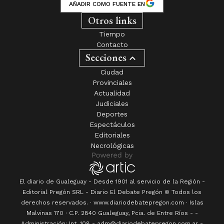
AÑADIR COMO FUENTE EN
Otros links
Tiempo
Contacto
Secciones
Ciudad
Provinciales
Actualidad
Judiciales
Deportes
Espectáculos
Editoriales
Necrológicas
El diario de Gualeguay - Desde 1901 al servicio de la Región -
Editorial Pregón SRL
- Diario
El Debate Pregón
© Todos los
derechos reservados. · www.
diariodebatepregon.com
·
Islas
Malvinas 170
· C.P.
2840
Gualeguay
, Pcia. de
Entre Ríos
-
-
Administración: Int. 108 - adm@diariodebatepregon.com.ar -