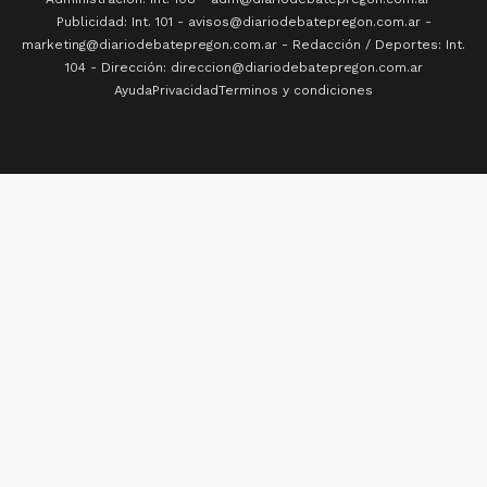
Publicidad: Int. 101 - avisos@diariodebatepregon.com.ar -
marketing@diariodebatepregon.com.ar - Redacción / Deportes: Int.
104 - Dirección: direccion@diariodebatepregon.com.ar
Ayuda
Privacidad
Terminos y condiciones