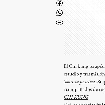
El Chi kung terapéut
estudio y trasmisión
Sobre la practica -
Su 
acompañados de resp
CHI KUNG
Chi ,es energía vital