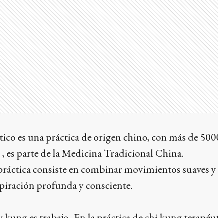
ico es una práctica de origen chino, con más de 500
 , es parte de la Medicina Tradicional China.
práctica consiste en combinar movimientos suaves y 
iración profunda y consciente.
 y kung es trabajo. En la práctica de chi kung terapéu