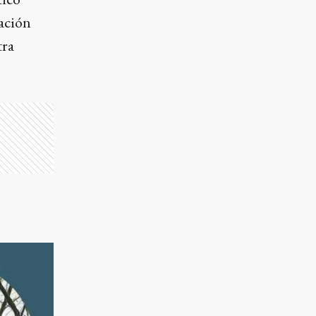
ración
tra
l,