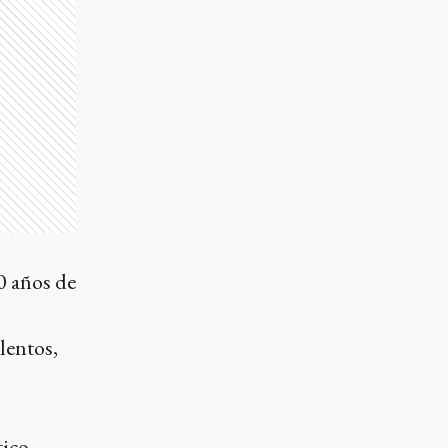
0 años de
lentos,
tico