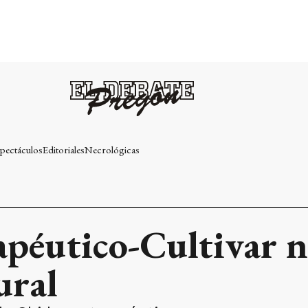
pectáculos
Editoriales
Necrológicas
péutico-Cultivar n
ural